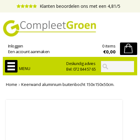
Klanten beoordelen ons met een 4,81/5
Inloggen
0 items
€0,00
Een account aanmaken
Deskundig advies
MENU
Bel: 072 844 57 65
Home
Keerwand aluminium buitenbocht 150x150x50cm.