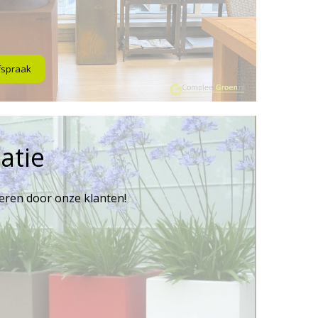
fspraak
atie
reren door onze klanten!