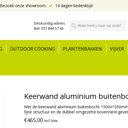
Bezoek onze showroom
14 dagen bedenktijd
Deskundig advies
Bel: 072 844 57 65
G
OUTDOOR COOKING
PLANTENBAKKEN
VIJVER
Keerwand aluminium buitenb
Met de keerwand aluminium buitenbocht 1500x1500mm. c
fijne structuur en de dubbel omgezette bovenrand geven 
€465,00
Incl. btw