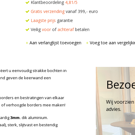
Klantbeoordeling
4,81/5
Gratis verzending
vanaf 399,- euro
Laagste prijs
garantie
Veilig
voor
of
achteraf
betalen
Aan verlanglijst toevoegen
Voeg toe aan vergelijki
ert u eenvoudig strakke bochten in
nrand geven de keerwand een
Bezo
orders en bestratingen van elkaar
Wij voorzien
en of verhoogde borders mee maken!
advies.
ardig
3mm.
dik aluminium.
l), sterk, slijtvast en bestendig