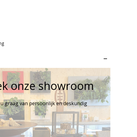
ng
–
ek onze showroom
 u graag van persoonlijk en deskundig