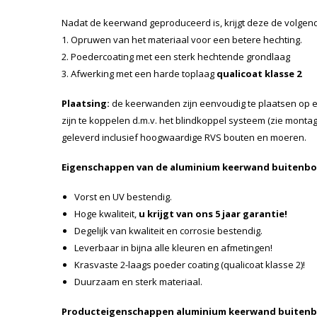
Nadat de keerwand geproduceerd is, krijgt deze de volge
1. Opruwen van het materiaal voor een betere hechting.
2. Poedercoating met een sterk hechtende grondlaag
3. Afwerking met een harde toplaag
qualicoat klasse 2
Plaatsing:
de keerwanden zijn eenvoudig te plaatsen op 
zijn te koppelen d.m.v. het blindkoppel systeem (zie mon
geleverd inclusief hoogwaardige RVS bouten en moeren.
Eigenschappen van de aluminium keerwand buitenbo
Vorst en UV bestendig.
Hoge kwaliteit,
u krijgt van ons 5 jaar garantie!
Degelijk van kwaliteit en corrosie bestendig.
Leverbaar in bijna alle kleuren en afmetingen!
Krasvaste 2-laags poeder coating (qualicoat klasse 2)!
Duurzaam en sterk materiaal.
Producteigenschappen aluminium keerwand buitenb