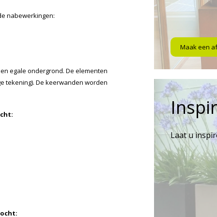
nde nabewerkingen:
Maak een a
een egale ondergrond. De elementen
tage tekening). De keerwanden worden
Inspir
cht:
Laat u inspi
ocht: