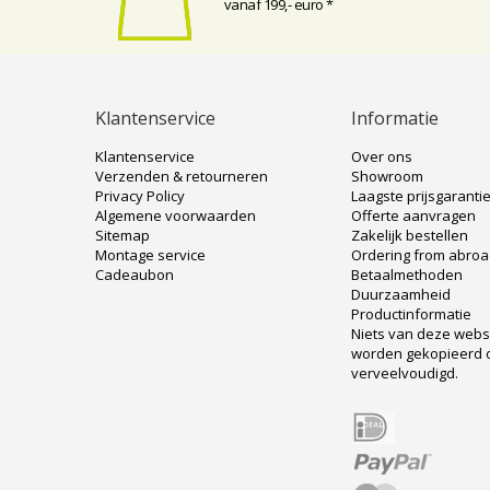
vanaf 199,- euro *
Klantenservice
Informatie
Klantenservice
Over ons
Verzenden & retourneren
Showroom
Privacy Policy
Laagste prijsgaranti
Algemene voorwaarden
Offerte aanvragen
Sitemap
Zakelijk bestellen
Montage service
Ordering from abro
Cadeaubon
Betaalmethoden
Duurzaamheid
Productinformatie
Niets van deze web
worden gekopieerd 
verveelvoudigd.