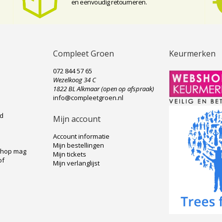
en eenvoudig retourneren.
Compleet Groen
Keurmerken
072 844 57 65
Wezelkoog 34 C
e
1822 BL Alkmaar (open op afspraak)
info@compleetgroen.nl
ad
Mijn account
Account informatie
Mijn bestellingen
shop mag
Mijn tickets
of
Mijn verlanglijst