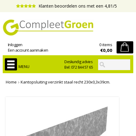
Klanten beoordelen ons met een 4,81/5
Inloggen
0 items
€0,00
Een account aanmaken
Deskundig advies
MENU
Bel: 072 844 57 65
Home
Kantopsluiting verzinkt staal recht 230x0,3x39cm.