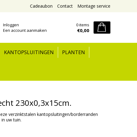
Cadeaubon
Contact
Montage service
Inloggen
0 items
€0,00
Een account aanmaken
KANTOPSLUITINGEN
PLANTEN
 recht 230x0,3x15cm.
deze verzinktstalen kantopsluitingen/borderranden
in uw tuin.