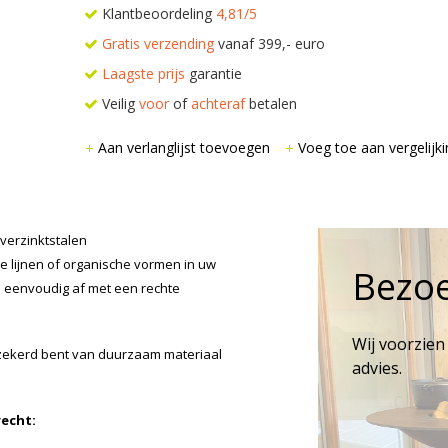
Klantbeoordeling
4,81/5
Gratis verzending
vanaf 399,- euro
Laagste prijs
garantie
Veilig
voor
of
achteraf
betalen
Aan verlanglijst toevoegen
Voeg toe aan vergelijki
 verzinktstalen
e lijnen of organische vormen in uw
Bezo
n eenvoudig af met een rechte
Wij voorzien
rzekerd bent van duurzaam materiaal
advies.
recht: