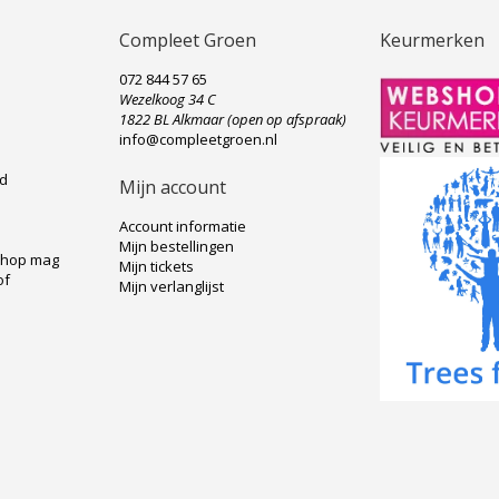
Compleet Groen
Keurmerken
072 844 57 65
Wezelkoog 34 C
e
1822 BL Alkmaar (open op afspraak)
info@compleetgroen.nl
ad
Mijn account
Account informatie
Mijn bestellingen
shop mag
Mijn tickets
of
Mijn verlanglijst