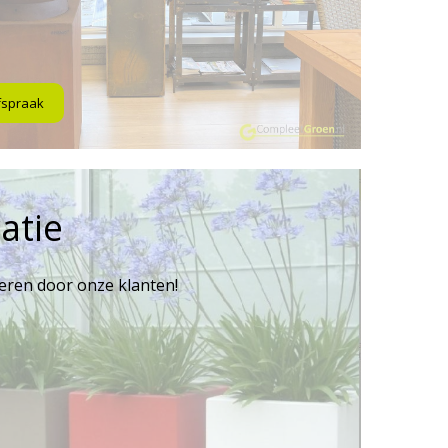
fspraak
atie
reren door onze klanten!