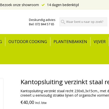
Bezoek onze showroom
14 dagen bedenktijd
Deskundig advies
Bel: 072 844 57 65
G
OUTDOOR COOKING
PLANTENBAKKEN
VIJVER
Kantopsluiting verzinkt staal
Kantopsluiting verzinkt staal recht 230x0,3x15cm., met 
creëert u eenvoudig strakke lijnen of organische vormen 
€40,00
Incl. btw