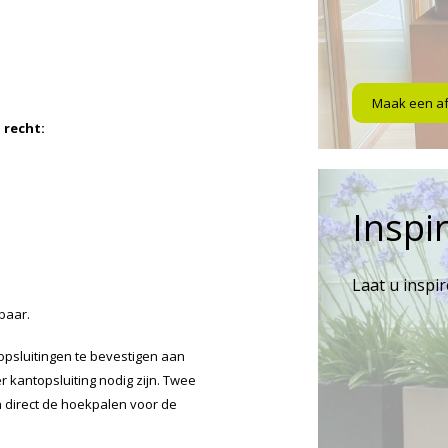
Maak een a
 recht:
Inspir
Laat u inspi
baar.
opsluitingen te bevestigen aan
r kantopsluiting nodig zijn. Twee
 direct de hoekpalen voor de