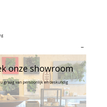
ng
–
ek onze showroom
 u graag van persoonlijk en deskundig