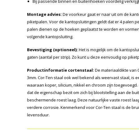
Bij passende binnen en buitenhoeken voordelig verkrijg
Montage advies:
De voorkeur gaat er naar uit om de kant
piketpalen. Voor de kantopsluitingen geldt dat er 4 palen pe
palen dienen op de hoeken geplaatst te worden en vormen
volgende kantopsluiting.
Bevestiging (optioneel):
Het is mogelijk om de kantopslu
gaten (aantal per strip). Zo kunt u deze eenvoudig op pike
Productinformatie cortenstaal:
De materiaaldikte van C
3mm. Cor-Ten staal ook wel bekend als weervast staal, is e
waaraan koper, silicium, nikkel en chroom zijn toegevoegd. 
dat de eigenschap bezit om zich bij blootstelling aan de b
beschermende roest laag. Deze natuurlijke vaste roest la
verdere corrosie. Kenmerkend voor Cor-Ten staal is de bru
levensduur.