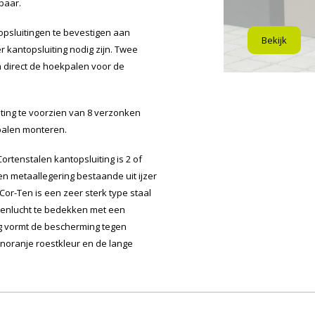
baar.
opsluitingen te bevestigen aan
Bekijk
r kantopsluiting nodig zijn. Twee
 direct de hoekpalen voor de
iting te voorzien van 8 verzonken
tpalen monteren.
ortenstalen kantopsluiting is 2 of
en metaallegering bestaande uit ijzer
Cor-Ten is een zeer sterk type staal
uitenlucht te bedekken met een
ag vormt de bescherming tegen
inoranje roestkleur en de lange