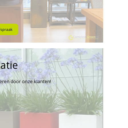
fspraak
atie
reren door onze klanten!