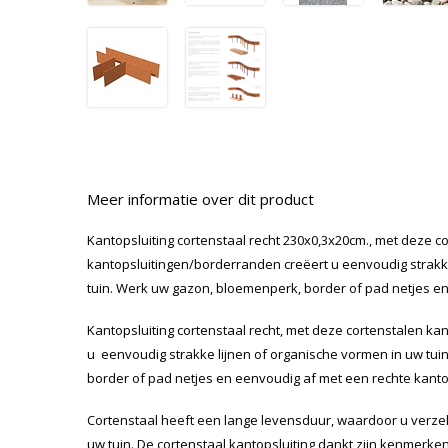
Meer informatie over dit product
Kantopsluiting cortenstaal recht 230x0,3x20cm., met deze c
kantopsluitingen/borderranden creëert u eenvoudig strakk
tuin. Werk uw gazon, bloemenperk, border of pad netjes en
Kantopsluiting cortenstaal recht, met deze cortenstalen k
u eenvoudig strakke lijnen of organische vormen in uw tu
border of pad netjes en eenvoudig af met een rechte kanto
Cortenstaal heeft een lange levensduur, waardoor u verze
uw tuin. De cortenstaal kantopsluiting dankt zijn kenmer