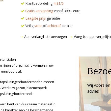
Klantbeoordeling
4,81/5
Gratis verzending
vanaf 399,- euro
Laagste prijs
garantie
Veilig
voor
of
achteraf
betalen
Aan verlanglijst toevoegen
Voeg toe aan vergelijki
ortenstalen
e lijnen of organische vormen in uw
Bezo
 eenvoudig af.
antopsluitingen/borderranden creëert
Wij voorzien
in. Werk uw gazon, bloemenperk,
advies.
psluiting/borderrand.
kerd bent van duurzaam materiaal in
kende karakter aan de beschermende