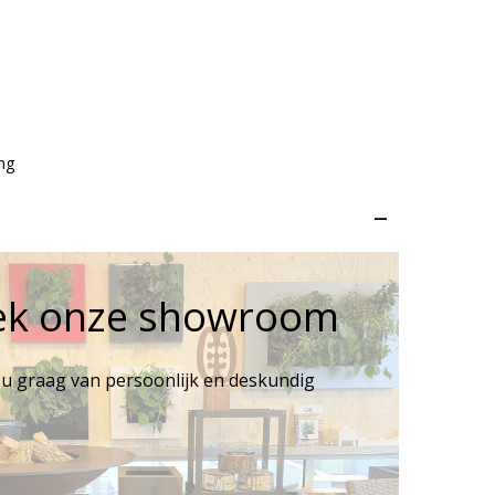
ng
–
ek onze showroom
 u graag van persoonlijk en deskundig