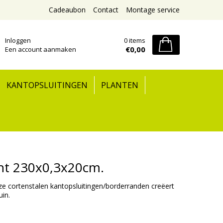
Cadeaubon
Contact
Montage service
Inloggen
0 items
€0,00
Een account aanmaken
KANTOPSLUITINGEN
PLANTEN
cht 230x0,3x20cm.
ze cortenstalen kantopsluitingen/borderranden creëert
uin.