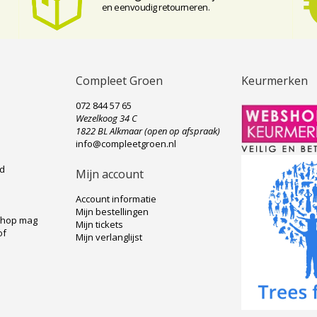
en eenvoudig retourneren.
Compleet Groen
Keurmerken
072 844 57 65
Wezelkoog 34 C
e
1822 BL Alkmaar (open op afspraak)
info@compleetgroen.nl
ad
Mijn account
Account informatie
Mijn bestellingen
shop mag
Mijn tickets
of
Mijn verlanglijst