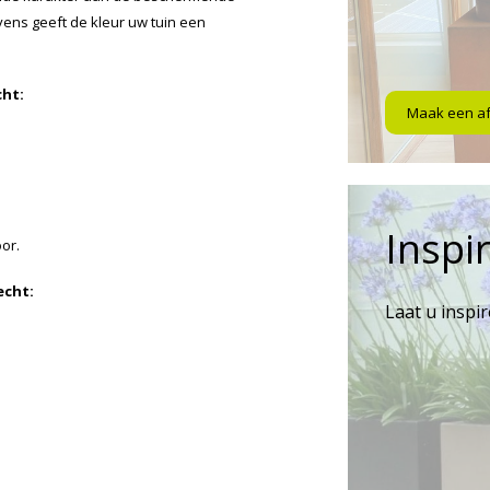
vens geeft de kleur uw tuin een
cht:
Maak een a
Inspir
or.
echt:
Laat u inspi