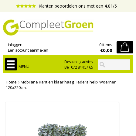
Klanten beoordelen ons met een 4,81/5
Inloggen
0 items
€0,00
Een account aanmaken
Deskundig advies
MENU
Bel: 072 844 57 65
Home
Mobilane Kant en klaar haag Hedera helix Woerner
120x220cm.