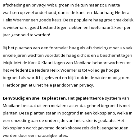
afscheiding en privacy! Wilt u groen in de tuin maar zit u niet te
wachten op veel onderhoud, dan is de kant- en- klaar haag Hedera
Helix Woerner een goede keus. Deze populaire haag groeit makkelijk,
is winterhard, goed bestand tegen ziekten en hoeft maar 2 keer per
jaar gesnoeid te worden!
Bij het plaatsen van een “normale” haag als afscheiding moet u vaak
enkele jaren wachten voordat de haag dicht is en u beschermt tegen
inkijk. Met de Kant & Klaar Hagen van Mobilane behoort wachten tot
het verleden! De Hedera Helix Woerner is
tot volledige hoogte
begroeid als wordt hij geleverd en blijft ook in de winter mooi groen.
Hierdoor geniet u het hele jaar door van privacy.
Eenvoudig en snel te plaatsen.
Het gepatenteerde systeem van
Mobilane bestaat uit een metalen raster dat geheel begroeid is met
planten. Deze planten staan in potgrond in een kokosplano, welke in
een omzetting aan de onderzijde van het raster is geplaatst. Het
kokosplano wordt gevormd door kokosvezels die bijeengehouden
worden door een natuurlijke latex.