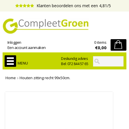
Klanten beoordelen ons met een 4,81/5
Inloggen
0 items
€0,00
Een account aanmaken
Deskundig advies
MENU
Bel: 072 844 57 65
Home
Houten zitting recht 99x50cm.