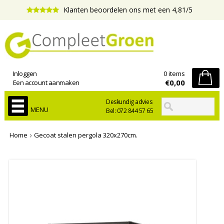
Klanten beoordelen ons met een 4,81/5
Inloggen
0 items
€0,00
Een account aanmaken
Deskundig advies
MENU
Bel: 072 844 57 65
Home
Gecoat stalen pergola 320x270cm.