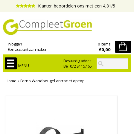
Klanten beoordelen ons met een 4,81/5
Inloggen
0 items
€0,00
Een account aanmaken
Deskundig advies
MENU
Bel: 072 844 57 65
Home
Forno Wandbeugel antraciet op=op