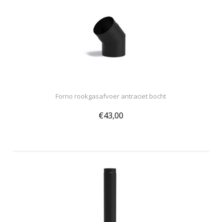
Forno rookgasafvoer antraciet bocht
€43,00