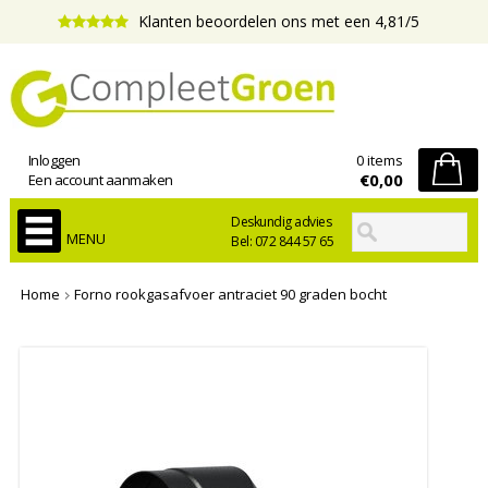
Klanten beoordelen ons met een 4,81/5
Inloggen
0 items
€0,00
Een account aanmaken
Deskundig advies
MENU
Bel: 072 844 57 65
Home
Forno rookgasafvoer antraciet 90 graden bocht