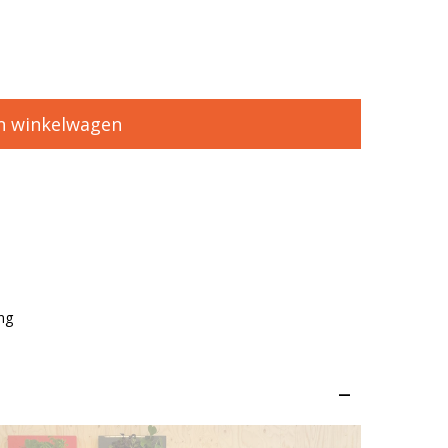
n winkelwagen
ng
–