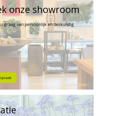
ek onze showroom
 u graag van persoonlijk en deskundig
fspraak
atie