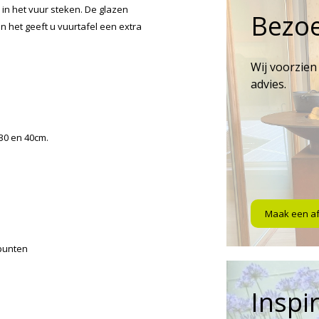
 in het vuur steken. De glazen
Bezo
het geeft u vuurtafel een extra
Wij voorzien
advies.
 30 en 40cm.
Maak een a
punten
Inspir