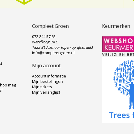
Compleet Groen
Keurmerken
072 844 57 65
Wezelkoog 34 C
e
1822 BL Alkmaar (open op afspraak)
info@compleetgroen.nl
ad
Mijn account
Account informatie
Mijn bestellingen
shop mag
Mijn tickets
of
Mijn verlanglijst