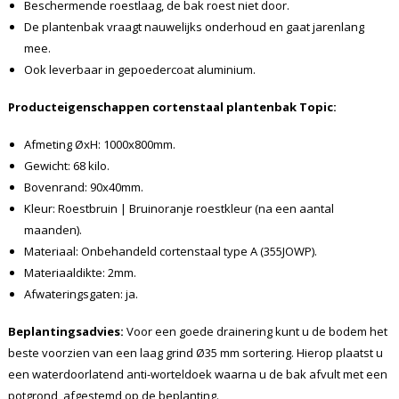
Beschermende roestlaag, de bak roest niet door.
De plantenbak vraagt nauwelijks onderhoud en gaat jarenlang
mee.
Ook leverbaar in gepoedercoat aluminium.
Producteigenschappen cortenstaal plantenbak
Topic
:
Afmeting ØxH: 1000x800mm.
Gewicht: 68 kilo.
Bovenrand: 90x40mm.
Kleur: Roestbruin | Bruinoranje roestkleur (na een aantal
maanden).
Materiaal: Onbehandeld cortenstaal type A (355JOWP).
Materiaaldikte: 2mm.
Afwateringsgaten: ja.
Beplantingsadvies:
Voor een goede drainering kunt u de bodem het
beste voorzien van een laag grind Ø35 mm sortering. Hierop plaatst u
een waterdoorlatend anti-worteldoek waarna u de bak afvult met een
potgrond, afgestemd op de beplanting.