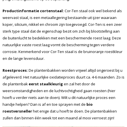
Productinformatie cortenstaal:
Cor-Ten staal ook wel bekend als
weervast staal, is een metaallegering bestaande uit ijzer waaraan
koper, silicium, nikkel en chroom zijn toegevoegd. Cor-Ten is een zeer
sterk type staal dat de eigenschap bezit om zich bij blootstelling aan
de buitenlucht te bedekken met een beschermende roest laag. Deze
natuurlijke vaste roest laag vormt de bescherming tegen verdere
corrosie. Kenmerkend voor Cor-Ten staal is de bruinoranje roestkleur
en de lange levensduur.
Roestproces:
De plantenbakken worden vrijwel altijd ongeroest bij u
afgeleverd. Het natuurlijke oxidatieproces duurt ca. 4-6 maanden. Zo is
de plantenbak
eerst staalkleurig
en zal het door de
weersomstandigheden en de luchtvochtigheid gaan roesten (hier
hoeft u verder niets aan te doen). Wilt u dit natuurlijke proces een
handje helpen? Dan is af en toe sprayen met de
bio
roestversneller
het enige dat u hoeft te doen. De plantenbakken
zullen dan binnen één week tot een maand al mooi verroest zijn!