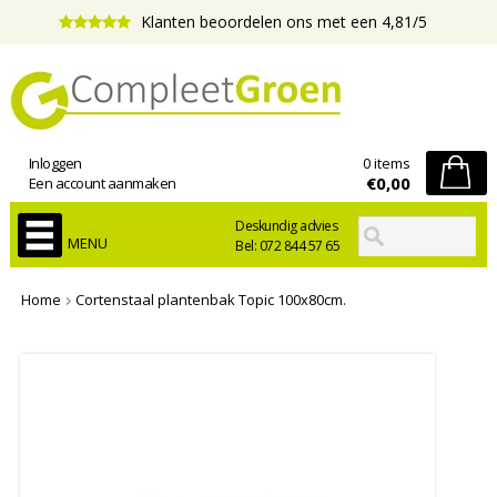
Klanten beoordelen ons met een 4,81/5
Inloggen
0 items
€0,00
Een account aanmaken
Deskundig advies
MENU
Bel: 072 844 57 65
Home
Cortenstaal plantenbak Topic 100x80cm.