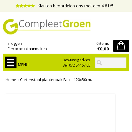
Klanten beoordelen ons met een 4,81/5
Inloggen
0 items
€0,00
Een account aanmaken
Deskundig advies
MENU
Bel: 072 844 57 65
Home
Cortenstaal plantenbak Facet 120x50cm.