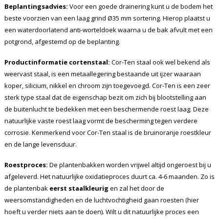
Beplantingsadvies:
Voor een goede drainering kunt u de bodem het
beste voorzien van een laag grind Ø35 mm sortering. Hierop plaatst u
een waterdoorlatend anti-worteldoek waarna u de bak afvult met een
potgrond, afgestemd op de beplanting.
Productinformatie cortenstaal:
Cor-Ten staal ook wel bekend als
weervast staal, is een metaallegering bestaande uit ijzer waaraan
koper, silicium, nikkel en chroom zijn toegevoegd. Cor-Ten is een zeer
sterk type staal dat de eigenschap bezit om zich bij blootstelling aan
de buitenlucht te bedekken met een beschermende roest laag. Deze
natuurlijke vaste roest laag vormt de bescherming tegen verdere
corrosie. Kenmerkend voor Cor-Ten staal is de bruinoranje roestkleur
en de lange levensduur.
Roestproces:
De plantenbakken worden vrijwel altijd ongeroest bij u
afgeleverd. Het natuurlijke oxidatieproces duurt ca. 4-6 maanden. Zo is
de plantenbak
eerst staalkleurig
en zal het door de
weersomstandigheden en de luchtvochtigheid gaan roesten (hier
hoeft u verder niets aan te doen). Wilt u dit natuurlijke proces een