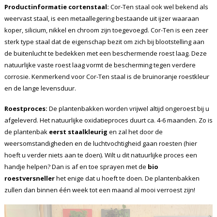
Productinformatie cortenstaal:
Cor-Ten staal ook wel bekend als
weervast staal, is een metaallegering bestaande uit ijzer waaraan
koper, silicium, nikkel en chroom zijn toegevoegd. Cor-Ten is een zeer
sterk type staal dat de eigenschap bezit om zich bij blootstelling aan
de buitenlucht te bedekken met een beschermende roest laag. Deze
natuurlijke vaste roest laag vormt de bescherming tegen verdere
corrosie. Kenmerkend voor Cor-Ten staal is de bruinoranje roestkleur
en de lange levensduur.
Roestproces:
De plantenbakken worden vrijwel altijd ongeroest bij u
afgeleverd. Het natuurlijke oxidatieproces duurt ca. 4-6 maanden. Zo is
de plantenbak
eerst staalkleurig
en zal het door de
weersomstandigheden en de luchtvochtigheid gaan roesten (hier
hoeft u verder niets aan te doen). Wilt u dit natuurlijke proces een
handje helpen? Dan is af en toe sprayen met de
bio
roestversneller
het enige dat u hoeft te doen. De plantenbakken
zullen dan binnen één week tot een maand al mooi verroest zijn!