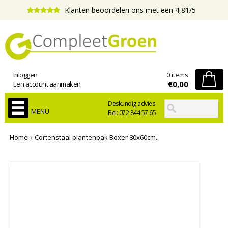
Klanten beoordelen ons met een 4,81/5
Inloggen
0 items
€0,00
Een account aanmaken
Deskundig advies
MENU
Bel: 072 844 57 65
Home
Cortenstaal plantenbak Boxer 80x60cm.