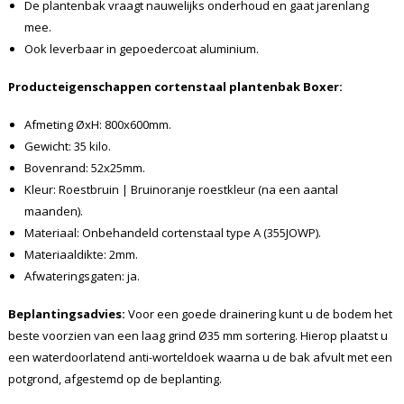
De plantenbak vraagt nauwelijks onderhoud en gaat jarenlang
mee.
Ook leverbaar in gepoedercoat aluminium.
Producteigenschappen cortenstaal plantenbak
Boxer
:
Afmeting ØxH: 800x600mm.
Gewicht: 35 kilo.
Bovenrand: 52x25mm.
Kleur: Roestbruin | Bruinoranje roestkleur (na een aantal
maanden).
Materiaal: Onbehandeld cortenstaal type A (355JOWP).
Materiaaldikte: 2mm.
Afwateringsgaten: ja.
Beplantingsadvies:
Voor een goede drainering kunt u de bodem het
beste voorzien van een laag grind Ø35 mm sortering. Hierop plaatst u
een waterdoorlatend anti-worteldoek waarna u de bak afvult met een
potgrond, afgestemd op de beplanting.