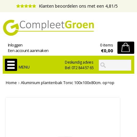
Klanten beoordelen ons met een 4,81/5
Inloggen
0 items
€0,00
Een account aanmaken
Deskundig advies
MENU
Bel: 072 844 57 65
Home
Aluminium plantenbak Tonic 100x100x80cm. op=op