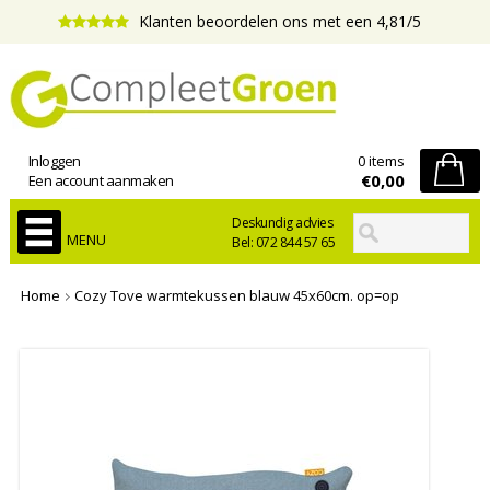
Klanten beoordelen ons met een 4,81/5
Inloggen
0 items
€0,00
Een account aanmaken
Deskundig advies
MENU
Bel: 072 844 57 65
Home
Cozy Tove warmtekussen blauw 45x60cm. op=op