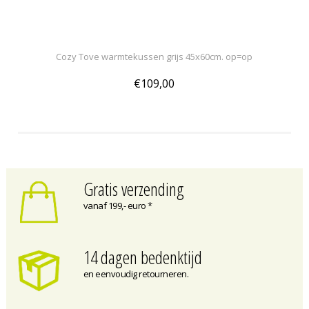
Cozy Tove warmtekussen grijs 45x60cm. op=op
€109,00
Gratis verzending
vanaf 199,- euro *
14 dagen bedenktijd
en eenvoudig retourneren.