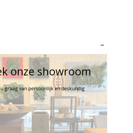
–
ek onze showroom
 u graag van persoonlijk en deskundig