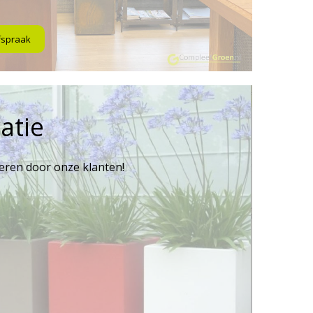
fspraak
atie
reren door onze klanten!