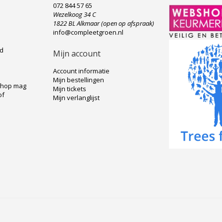
072 844 57 65
Wezelkoog 34 C
e
1822 BL Alkmaar (open op afspraak)
info@compleetgroen.nl
ad
Mijn account
Account informatie
Mijn bestellingen
shop mag
Mijn tickets
of
Mijn verlanglijst