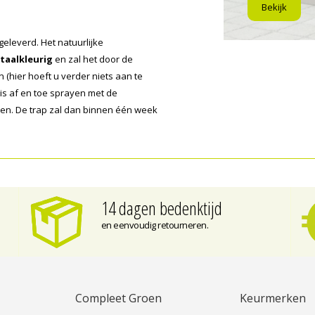
Bekijk
fgeleverd. Het natuurlijke
staalkleurig
en zal het door de
(hier hoeft u verder niets aan te
 is af en toe sprayen met de
oen. De trap zal dan binnen één week
14 dagen bedenktijd
en eenvoudig retourneren.
Compleet Groen
Keurmerken