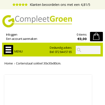
Klanten beoordelen ons met een 4,81/5
Inloggen
0 items
€0,00
Een account aanmaken
Deskundig advies
MENU
Bel: 072 844 57 65
Home
Cortenstaal sokkel 30x30x80cm.