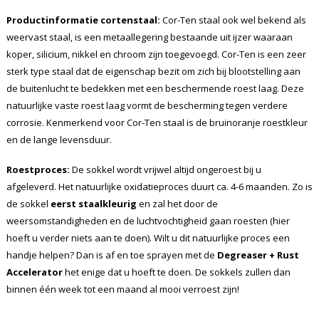
Productinformatie cortenstaal:
Cor-Ten staal ook wel bekend als
weervast staal, is een metaallegering bestaande uit ijzer waaraan
koper, silicium, nikkel en chroom zijn toegevoegd. Cor-Ten is een zeer
sterk type staal dat de eigenschap bezit om zich bij blootstelling aan
de buitenlucht te bedekken met een beschermende roest laag. Deze
natuurlijke vaste roest laag vormt de bescherming tegen verdere
corrosie. Kenmerkend voor Cor-Ten staal is de bruinoranje roestkleur
en de lange levensduur.
Roestproces:
De sokkel wordt vrijwel altijd ongeroest bij u
afgeleverd. Het natuurlijke oxidatieproces duurt ca. 4-6 maanden. Zo is
de sokkel
eerst staalkleurig
en zal het door de
weersomstandigheden en de luchtvochtigheid gaan roesten (hier
hoeft u verder niets aan te doen). Wilt u dit natuurlijke proces een
handje helpen? Dan is af en toe sprayen met de
Degreaser + Rust
Accelerator
het enige dat u hoeft te doen. De sokkels zullen dan
binnen één week tot een maand al mooi verroest zijn!