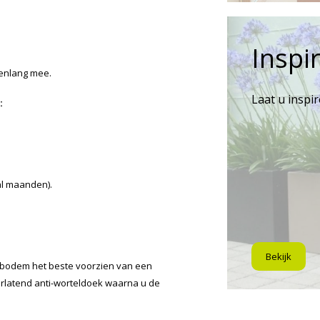
Inspir
renlang mee.
Laat u inspi
:
al maanden).
Bekijk
 bodem het beste voorzien van een
orlatend anti-worteldoek waarna u de