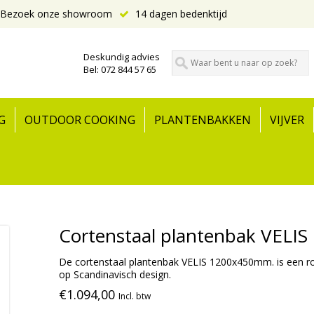
Bezoek onze showroom
14 dagen bedenktijd
Deskundig advies
Bel: 072 844 57 65
G
OUTDOOR COOKING
PLANTENBAKKEN
VIJVER
Cortenstaal plantenbak VELIS
De cortenstaal plantenbak VELIS 1200x450mm. is een ro
op Scandinavisch design.
€1.094,00
Incl. btw