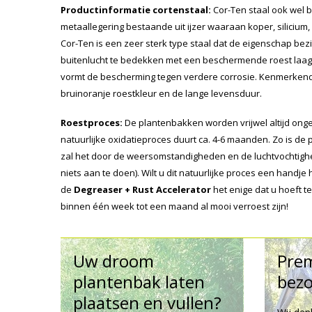
Productinformatie cortenstaal:
Cor-Ten staal ook wel b
metaallegering bestaande uit ijzer waaraan koper, silicium,
Cor-Ten is een zeer sterk type staal dat de eigenschap bezit
buitenlucht te bedekken met een beschermende roest laag. 
vormt de bescherming tegen verdere corrosie. Kenmerkend 
bruinoranje roestkleur en de lange levensduur.
Roestproces:
De plantenbakken worden vrijwel altijd onger
natuurlijke oxidatieproces duurt ca. 4-6 maanden. Zo is de
zal het door de weersomstandigheden en de luchtvochtighe
niets aan te doen). Wilt u dit natuurlijke proces een handj
de
Degreaser + Rust Accelerator
het enige dat u hoeft 
binnen één week tot een maand al mooi verroest zijn!
Uw droom
Pre
plantenbak laten
bezo
plaatsen en vullen?