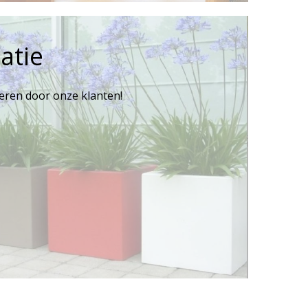
atie
reren door onze klanten!