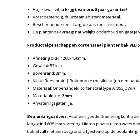
Hoge kwaliteit,
u krijgt van ons 5 jaar garantie!
Vorst bestendig, duurzaam en sterk materiaal.
Beschermende roestlaag, de bak roest niet door.
De plantenbak vraagt nauwelijks onderhoud en gaat ja
Producteigenschappen cortenstaal plantenbak VELIS
Afmeting ØxH: 1200x450mm.
Gewicht: 53 kilo.
Bovenrand: 3mm.
Kleur: Roestbruin | Bruinoranje roestkleur (na een aant
Materiaal: Onbehandeld cortenstaal type A (355JOWP).
Materiaaldikte:
3mm.
Afwateringsgaten: ja.
Beplantingsadvies:
Voor een goede drainering kunt u de
laag grind Ø35 mm sortering. Hierop plaatst u een waterdo
bak afvult met een potgrond, afgestemd op de beplanting.