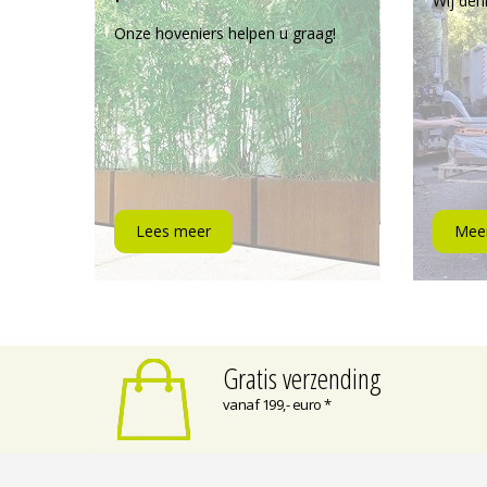
Wij den
Onze hoveniers helpen u graag!
Lees meer
Meer
Gratis verzending
vanaf 199,- euro *