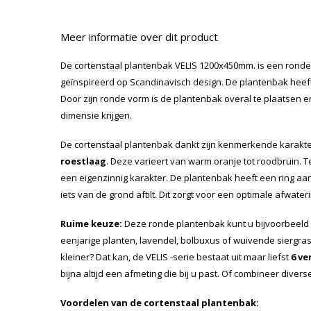
Meer informatie over dit product
De cortenstaal plantenbak VELIS 1200x450mm. is een ronde
geïnspireerd op Scandinavisch design. De plantenbak heeft
Door zijn ronde vorm is de plantenbak overal te plaatsen e
dimensie krijgen.
De cortenstaal plantenbak dankt zijn kenmerkende karakt
roestlaag
. Deze varieert van warm oranje tot roodbruin. 
een eigenzinnig karakter. De plantenbak heeft een ring a
iets van de grond aftilt. Dit zorgt voor een optimale afwateri
Ruime keuze:
Deze ronde plantenbak kunt u bijvoorbeeld
eenjarige planten, lavendel, bolbuxus of wuivende siergras
kleiner? Dat kan, de VELIS -serie bestaat uit maar liefst
6 ve
bijna altijd een afmeting die bij u past. Of combineer diver
Voordelen van de cortenstaal plantenbak: