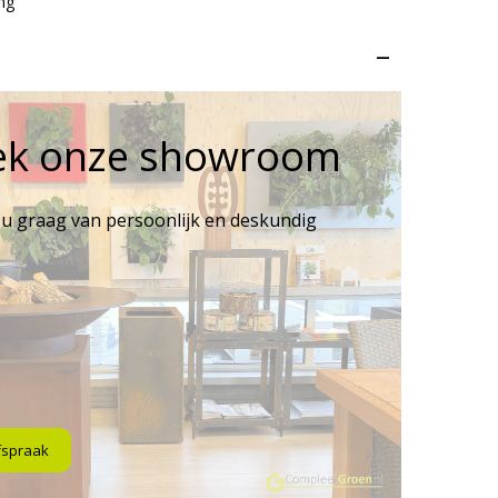
ng
–
ek onze showroom
 u graag van persoonlijk en deskundig
fspraak