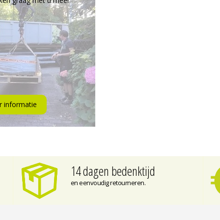
ken graag met u mee!
 informatie
14 dagen bedenktijd
en eenvoudig retourneren.