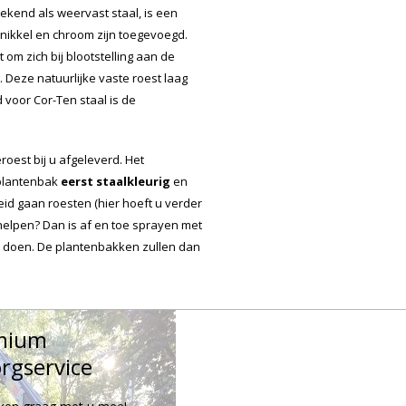
ekend als weervast staal, is een
 nikkel en chroom zijn toegevoegd.
 om zich bij blootstelling aan de
Deze natuurlijke vaste roest laag
voor Cor-Ten staal is de
oest bij u afgeleverd. Het
 plantenbak
eerst staalkleurig
en
id gaan roesten (hier hoeft u verder
e helpen? Dan is af en toe sprayen met
te doen. De plantenbakken zullen dan
mium
rgservice