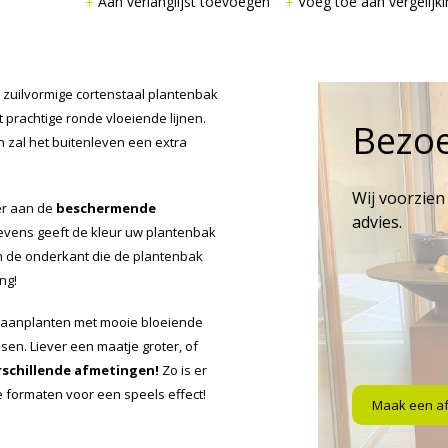
Aan verlanglijst toevoegen
Voeg toe aan vergelijki
 zuilvormige cortenstaal plantenbak
 prachtige ronde vloeiende lijnen.
Bezo
n zal het buitenleven een extra
Wij voorzien
er aan de
beschermende
advies.
Tevens geeft de kleur uw plantenbak
an de onderkant die de plantenbak
ng!
 aanplanten met mooie bloeiende
sen. Liever een maatje groter, of
rschillende afmetingen!
Zo is er
se formaten voor een speels effect!
Maak een a