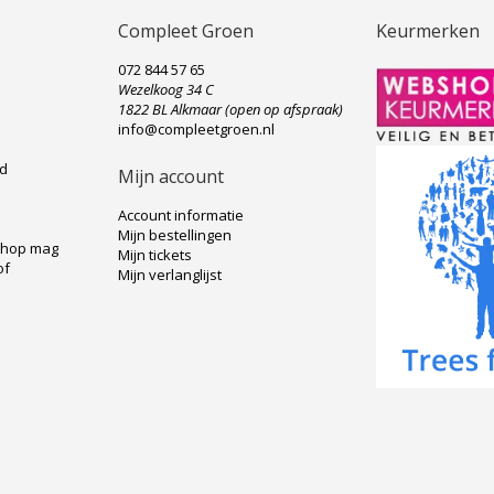
Compleet Groen
Keurmerken
072 844 57 65
Wezelkoog 34 C
e
1822 BL Alkmaar (open op afspraak)
info@compleetgroen.nl
ad
Mijn account
Account informatie
Mijn bestellingen
shop mag
Mijn tickets
of
Mijn verlanglijst