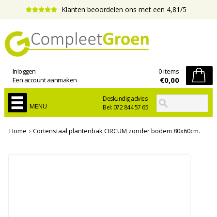
Klanten beoordelen ons met een 4,81/5
Inloggen
0 items
€0,00
Een account aanmaken
Deskundig advies
MENU
Bel: 072 844 57 65
Home
Cortenstaal plantenbak CIRCUM zonder bodem 80x60cm.