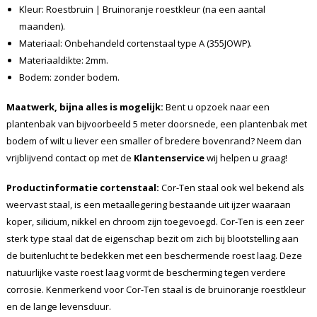
Kleur: Roestbruin | Bruinoranje roestkleur (na een aantal
maanden).
Materiaal: Onbehandeld cortenstaal type A (355JOWP).
Materiaaldikte: 2mm.
Bodem: zonder bodem.
Maatwerk, bijna alles is mogelijk:
Bent u opzoek naar een
plantenbak van bijvoorbeeld 5 meter doorsnede, een plantenbak met
bodem of wilt u liever een smaller of bredere bovenrand? Neem dan
vrijblijvend contact op met de
Klantenservice
wij helpen u graag!
Productinformatie cortenstaal:
Cor-Ten staal ook wel bekend als
weervast staal, is een metaallegering bestaande uit ijzer waaraan
koper, silicium, nikkel en chroom zijn toegevoegd. Cor-Ten is een zeer
sterk type staal dat de eigenschap bezit om zich bij blootstelling aan
de buitenlucht te bedekken met een beschermende roest laag. Deze
natuurlijke vaste roest laag vormt de bescherming tegen verdere
corrosie. Kenmerkend voor Cor-Ten staal is de bruinoranje roestkleur
en de lange levensduur.