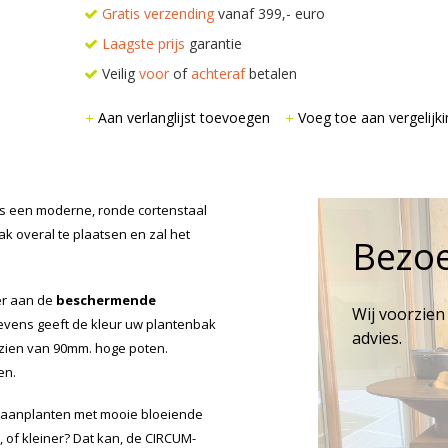
Gratis verzending
vanaf 399,- euro
Laagste prijs
garantie
Veilig
voor
of
achteraf
betalen
Aan verlanglijst toevoegen
Voeg toe aan vergelijki
s een moderne, ronde cortenstaal
k overal te plaatsen en zal het
Bezo
er aan de
beschermende
Wij voorzien
Tevens geeft de kleur uw plantenbak
advies.
rzien van 90mm. hoge poten.
en.
 aanplanten met mooie bloeiende
, of kleiner? Dat kan, de CIRCUM-