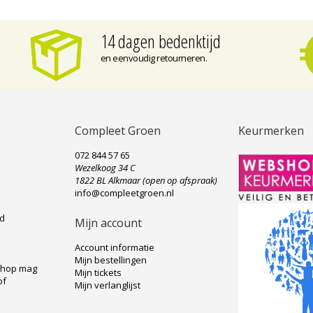
14 dagen bedenktijd
en eenvoudig retourneren.
Compleet Groen
Keurmerken
072 844 57 65
Wezelkoog 34 C
e
1822 BL Alkmaar (open op afspraak)
info@compleetgroen.nl
ad
Mijn account
Account informatie
Mijn bestellingen
shop mag
Mijn tickets
of
Mijn verlanglijst