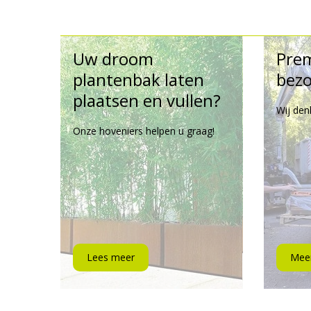
Uw droom
Pre
plantenbak laten
bezo
plaatsen en vullen?
Wij den
Onze hoveniers helpen u graag!
Lees meer
Meer