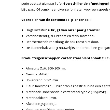
serie bestaat uit maar liefst
4 verschillende afmetingen!
bij u past. Of combineer diverse formaten voor een speels e
Voordelen van de cortenstaal plantenbak:
Hoge kwaliteit,
u krijgt van ons 5 jaar garantie!
Vorst bestendig, duurzaam en sterk materiaal.
Beschermende roestlaag, de bak roest niet door.
De plantenbak vraagt nauwelijks onderhoud en gaat ja
Producteigenschappen cortenstaal plantenbak CIRC
Afmeting ØxH: 800x800mm.
Gewicht: 44 kilo.
Bovenrand: 50x25mm.
Kleur: Roestbruin | Bruinoranje roestkleur (na een aant
Materiaal: Onbehandeld cortenstaal type A (355JOWP).
Materiaaldikte: 3mm.
Afwateringsgaten: ja.
Voorzien van 90mm. hoge poten.