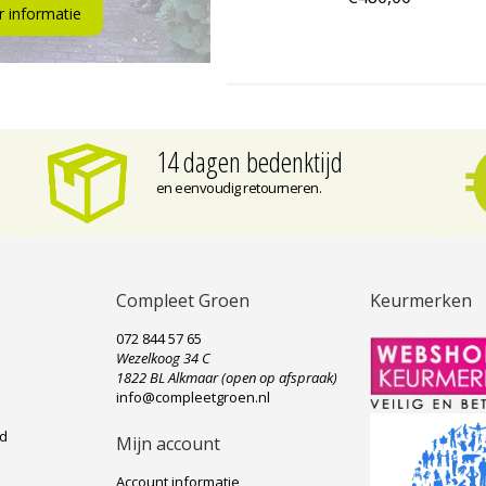
 informatie
14 dagen bedenktijd
en eenvoudig retourneren.
Compleet Groen
Keurmerken
072 844 57 65
Wezelkoog 34 C
e
1822 BL Alkmaar (open op afspraak)
info@compleetgroen.nl
ad
Mijn account
Account informatie