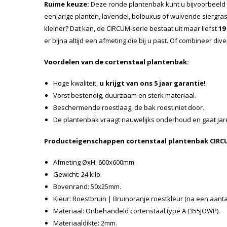
Ruime keuze:
Deze ronde plantenbak kunt u bijvoorbeeld
eenjarige planten, lavendel, bolbuxus of wuivende siergras
kleiner? Dat kan, de CIRCUM-serie bestaat uit maar liefst
19
er bijna altijd een afmeting die bij u past. Of combineer di
Voordelen van de cortenstaal plantenbak:
Hoge kwaliteit,
u krijgt van ons 5 jaar garantie!
Vorst bestendig, duurzaam en sterk materiaal.
Beschermende roestlaag, de bak roest niet door.
De plantenbak vraagt nauwelijks onderhoud en gaat ja
Producteigenschappen cortenstaal plantenbak CIRC
Afmeting ØxH: 600x600mm.
Gewicht: 24 kilo.
Bovenrand: 50x25mm.
Kleur: Roestbruin | Bruinoranje roestkleur (na een aant
Materiaal: Onbehandeld cortenstaal type A (355JOWP).
Materiaaldikte: 2mm.