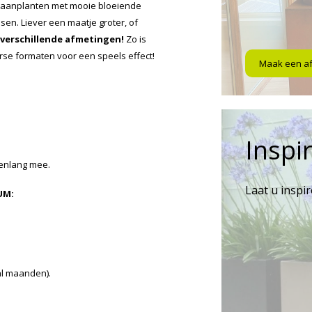
 aanplanten met mooie bloeiende
sen. Liever een maatje groter, of
 verschillende afmetingen!
Zo is
verse formaten voor een speels effect!
Maak een a
Inspir
renlang mee.
Laat u inspi
UM:
al maanden).