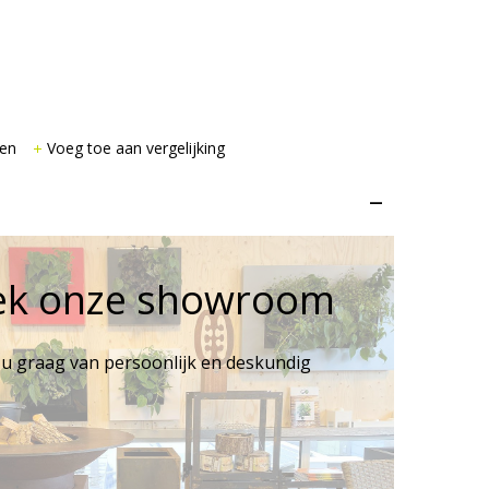
gen
Voeg toe aan vergelijking
–
ek onze showroom
 u graag van persoonlijk en deskundig