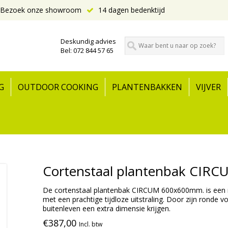
Bezoek onze showroom
14 dagen bedenktijd
Deskundig advies
Bel: 072 844 57 65
G
OUTDOOR COOKING
PLANTENBAKKEN
VIJVER
Cortenstaal plantenbak CIR
De cortenstaal plantenbak CIRCUM 600x600mm. is een m
met een prachtige tijdloze uitstraling. Door zijn ronde v
buitenleven een extra dimensie krijgen.
€387,00
Incl. btw