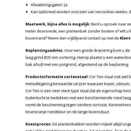
Afwateringsgaten: ja.
Kan optioneel worden voorzien van verzonken wielen. (le
Maatwerk, bijna alles is mogelijk:
Bent u opzoek naar ee
meter doorsnede, een plantenbak zonder bodem of wilt u l
bovenrand? Neem dan vrijblijvend contact op met de
Klant
Beplantingsadvies:
Voor een goede drainering kunt u de
laag grind Ø35 mm sortering. Hierop plaatst u een waterdo
bak afvult met een potgrond, afgestemd op de beplanting.
Productinformatie cortenstaal:
Cor-Ten staal ook wel b
metaallegering bestaande uit ijzer waaraan koper, silicium,
Cor-Ten is een zeer sterk type staal dat de eigenschap bezit
buitenlucht te bedekken met een beschermende roest laag. 
vormt de bescherming tegen verdere corrosie. Kenmerkend 
bruinoranje roestkleur en de lange levensduur.
Roestproces:
De plantenbakken worden vrijwel altijd onger