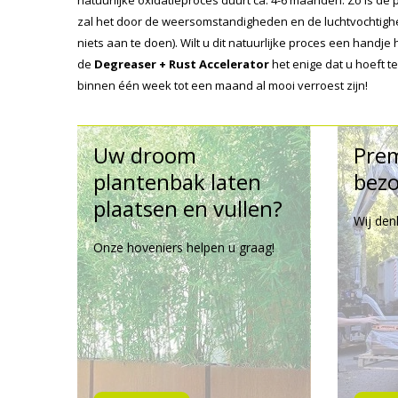
natuurlijke oxidatieproces duurt ca. 4-6 maanden. Zo is de
zal het door de weersomstandigheden en de luchtvochtighe
niets aan te doen). Wilt u dit natuurlijke proces een handj
de
Degreaser + Rust Accelerator
het enige dat u hoeft 
binnen één week tot een maand al mooi verroest zijn!
Uw droom
Pre
plantenbak laten
bezo
plaatsen en vullen?
Wij den
Onze hoveniers helpen u graag!