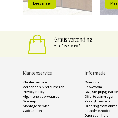
Lees meer
Meer
Gratis verzending
vanaf 199,- euro *
Klantenservice
Informatie
Klantenservice
Over ons
Verzenden & retourneren
Showroom
Privacy Policy
Laagste prijsgaranti
Algemene voorwaarden
Offerte aanvragen
Sitemap
Zakelijk bestellen
Montage service
Ordering from abro
Cadeaubon
Betaalmethoden
Duurzaamheid