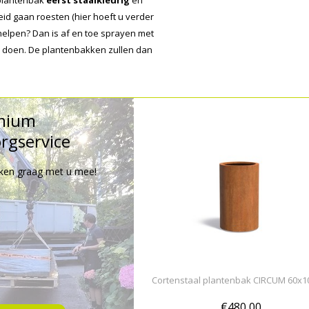
 plantenbak
eerst staalkleurig
en
id gaan roesten (hier hoeft u verder
e helpen? Dan is af en toe sprayen met
te doen. De plantenbakken zullen dan
mium
rgservice
ken graag met u mee!
Cortenstaal plantenbak CIRCUM 60x1
€480,00