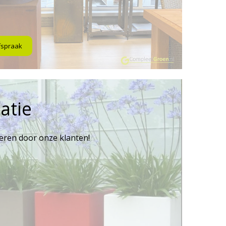
fspraak
atie
reren door onze klanten!