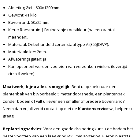
Afmeting ØxH: 600x1200mm.
Gewicht: 41 kilo.
Bovenrand: 50x25mm.
Kleur: Roestbruin | Bruinoranje roestkleur (na een aantal
maanden).
Materiaal: Onbehandeld cortenstaal type A (355JOWP).
Materiaaldikte: 2mm.
Afwateringsgaten: ja.
Kan optioneel worden voorzien van verzonken wielen. (levertijd
circa 6 weken)
Maatwerk, bijna alles is mogelijk:
Bent u opzoek naar een
plantenbak van bijvoorbeeld 5 meter doorsnede, een plantenbak
zonder bodem of wilt u liever een smaller of bredere bovenrand?
Neem dan vrijblijvend contact op met de
Klantenservice
wij helpen u
graag!
Beplantingsadvies:
Voor een goede drainering kunt u de bodem het
beste voorzien van een laag grind Ø35 mm sortering. Hierop plaatst u