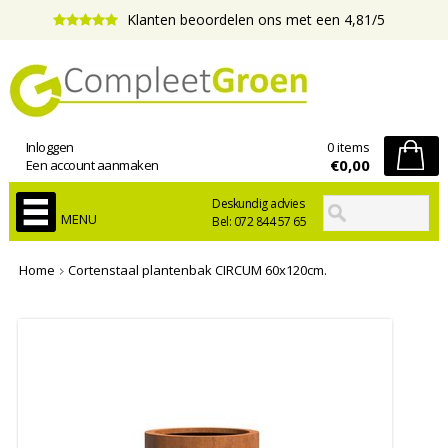
Klanten beoordelen ons met een 4,81/5
Inloggen
0 items
€0,00
Een account aanmaken
Deskundig advies
MENU
Bel: 072 844 57 65
Home
Cortenstaal plantenbak CIRCUM 60x120cm.