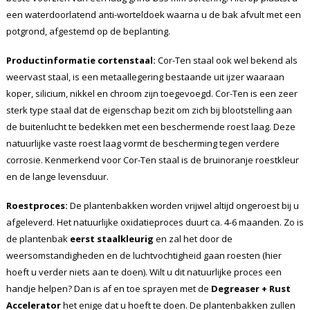
een waterdoorlatend anti-worteldoek waarna u de bak afvult met een
potgrond, afgestemd op de beplanting.
Productinformatie cortenstaal:
Cor-Ten staal ook wel bekend als
weervast staal, is een metaallegering bestaande uit ijzer waaraan
koper, silicium, nikkel en chroom zijn toegevoegd. Cor-Ten is een zeer
sterk type staal dat de eigenschap bezit om zich bij blootstelling aan
de buitenlucht te bedekken met een beschermende roest laag. Deze
natuurlijke vaste roest laag vormt de bescherming tegen verdere
corrosie. Kenmerkend voor Cor-Ten staal is de bruinoranje roestkleur
en de lange levensduur.
Roestproces:
De plantenbakken worden vrijwel altijd ongeroest bij u
afgeleverd. Het natuurlijke oxidatieproces duurt ca. 4-6 maanden. Zo is
de plantenbak
eerst staalkleurig
en zal het door de
weersomstandigheden en de luchtvochtigheid gaan roesten (hier
hoeft u verder niets aan te doen). Wilt u dit natuurlijke proces een
handje helpen? Dan is af en toe sprayen met de
Degreaser + Rust
Accelerator
het enige dat u hoeft te doen. De plantenbakken zullen