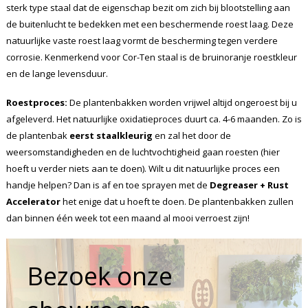
sterk type staal dat de eigenschap bezit om zich bij blootstelling aan
de buitenlucht te bedekken met een beschermende roest laag. Deze
natuurlijke vaste roest laag vormt de bescherming tegen verdere
corrosie. Kenmerkend voor Cor-Ten staal is de bruinoranje roestkleur
en de lange levensduur.
Roestproces:
De plantenbakken worden vrijwel altijd ongeroest bij u
afgeleverd. Het natuurlijke oxidatieproces duurt ca. 4-6 maanden. Zo is
de plantenbak
eerst staalkleurig
en zal het door de
weersomstandigheden en de luchtvochtigheid gaan roesten (hier
hoeft u verder niets aan te doen). Wilt u dit natuurlijke proces een
handje helpen? Dan is af en toe sprayen met de
Degreaser + Rust
Accelerator
het enige dat u hoeft te doen. De plantenbakken zullen
dan binnen één week tot een maand al mooi verroest zijn!
Bezoek onze