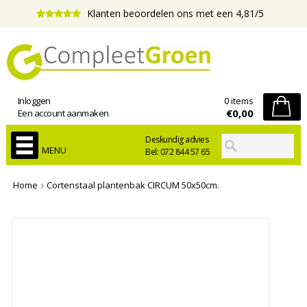
Klanten beoordelen ons met een 4,81/5
Inloggen
0 items
€0,00
Een account aanmaken
Deskundig advies
MENU
Bel: 072 844 57 65
Home
Cortenstaal plantenbak CIRCUM 50x50cm.