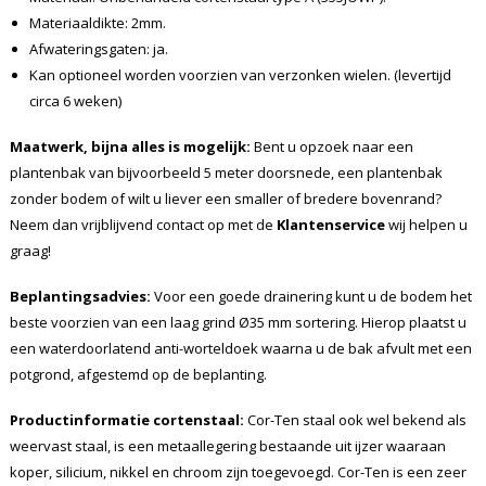
Materiaaldikte: 2mm.
Afwateringsgaten: ja.
Kan optioneel worden voorzien van verzonken wielen. (levertijd
circa 6 weken)
Maatwerk, bijna alles is mogelijk:
Bent u opzoek naar een
plantenbak van bijvoorbeeld 5 meter doorsnede, een plantenbak
zonder bodem of wilt u liever een smaller of bredere bovenrand?
Neem dan vrijblijvend contact op met de
Klantenservice
wij helpen u
graag!
Beplantingsadvies:
Voor een goede drainering kunt u de bodem het
beste voorzien van een laag grind Ø35 mm sortering. Hierop plaatst u
een waterdoorlatend anti-worteldoek waarna u de bak afvult met een
potgrond, afgestemd op de beplanting.
Productinformatie cortenstaal:
Cor-Ten staal ook wel bekend als
weervast staal, is een metaallegering bestaande uit ijzer waaraan
koper, silicium, nikkel en chroom zijn toegevoegd. Cor-Ten is een zeer