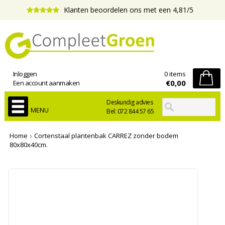
Klanten beoordelen ons met een 4,81/5
Inloggen
0 items
€0,00
Een account aanmaken
Deskundig advies
MENU
Bel: 072 844 57 65
Home
Cortenstaal plantenbak CARREZ zonder bodem
80x80x40cm.