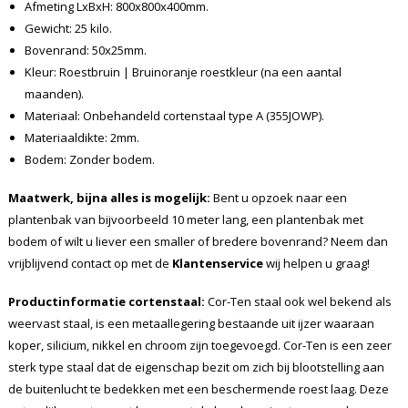
Afmeting LxBxH: 800x800x400mm.
Gewicht: 25 kilo.
Bovenrand: 50x25mm.
Kleur: Roestbruin | Bruinoranje roestkleur (na een aantal
maanden).
Materiaal: Onbehandeld cortenstaal type A (355JOWP).
Materiaaldikte: 2mm.
Bodem: Zonder bodem.
Maatwerk, bijna alles is mogelijk:
Bent u opzoek naar een
plantenbak van bijvoorbeeld 10 meter lang, een plantenbak met
bodem of wilt u liever een smaller of bredere bovenrand? Neem dan
vrijblijvend contact op met de
Klantenservice
wij helpen u graag!
Productinformatie cortenstaal:
Cor-Ten staal ook wel bekend als
weervast staal, is een metaallegering bestaande uit ijzer waaraan
koper, silicium, nikkel en chroom zijn toegevoegd. Cor-Ten is een zeer
sterk type staal dat de eigenschap bezit om zich bij blootstelling aan
de buitenlucht te bedekken met een beschermende roest laag. Deze