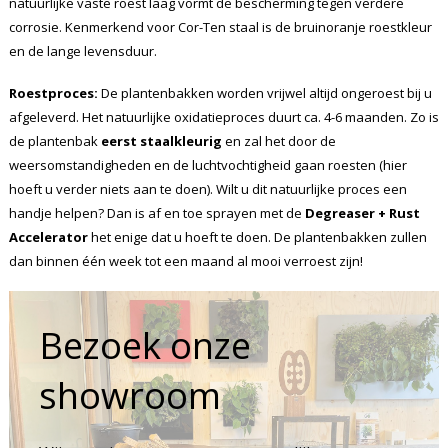
natuurlijke vaste roest laag vormt de bescherming tegen verdere
corrosie. Kenmerkend voor Cor-Ten staal is de bruinoranje roestkleur
en de lange levensduur.
Roestproces:
De plantenbakken worden vrijwel altijd ongeroest bij u
afgeleverd. Het natuurlijke oxidatieproces duurt ca. 4-6 maanden. Zo is
de plantenbak
eerst staalkleurig
en zal het door de
weersomstandigheden en de luchtvochtigheid gaan roesten (hier
hoeft u verder niets aan te doen). Wilt u dit natuurlijke proces een
handje helpen? Dan is af en toe sprayen met de
Degreaser + Rust
Accelerator
het enige dat u hoeft te doen. De plantenbakken zullen
dan binnen één week tot een maand al mooi verroest zijn!
Bezoek onze
showroom