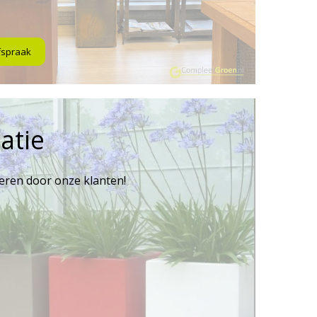
fspraak
atie
reren door onze klanten!