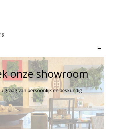
ng
–
ek onze showroom
 u graag van persoonlijk en deskundig