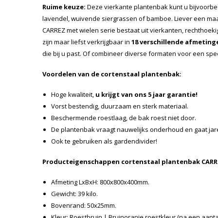
Ruime keuze:
Deze vierkante plantenbak kunt u bijvoorb
lavendel, wuivende siergrassen of bamboe. Liever een maatj
CARREZ met wielen serie bestaat uit vierkanten, rechthoek
zijn maar liefst verkrijgbaar in
18 verschillende afmeting
die bij u past. Of combineer diverse formaten voor een spee
Voordelen van de cortenstaal plantenbak:
Hoge kwaliteit,
u krijgt van ons 5 jaar garantie!
Vorst bestendig, duurzaam en sterk materiaal.
Beschermende roestlaag, de bak roest niet door.
De plantenbak vraagt nauwelijks onderhoud en gaat ja
Ook te gebruiken als gardendivider!
Producteigenschappen cortenstaal plantenbak CARR
Afmeting LxBxH: 800x800x400mm.
Gewicht: 39 kilo.
Bovenrand: 50x25mm.
Kleur: Roestbruin | Bruinoranje roestkleur (na een aant