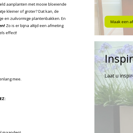
eeld aanplanten met mooie bloeiende
e kleiner of groter? Dat kan, de
ige en zuilvormige plantenbakken. En
Maak een a
en!
Zo is er bijna altijd een afmeting
ls effect!
Inspir
Laat u inspi
renlang mee.
EZ:
al maanden).