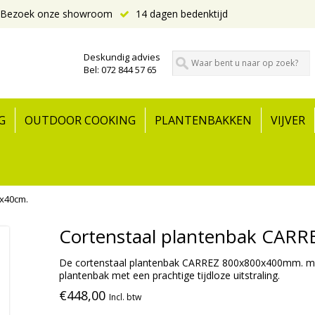
Bezoek onze showroom
14 dagen bedenktijd
Deskundig advies
Bel: 072 844 57 65
G
OUTDOOR COOKING
PLANTENBAKKEN
VIJVER
0x40cm.
Cortenstaal plantenbak CARR
De cortenstaal plantenbak CARREZ 800x800x400mm. met
plantenbak met een prachtige tijdloze uitstraling.
€448,00
Incl. btw