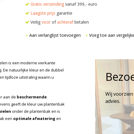
Gratis verzending
vanaf 399,- euro
Laagste prijs
garantie
Veilig
voor
of
achteraf
betalen
Aan verlanglijst toevoegen
Voeg toe aan vergelijki
elen is een moderne vierkante
g. De natuurlijke kleur en de dubbel
Bezo
tijdloze uitstraling waarin u
Wij voorzien
er aan de
beschermende
advies.
Tevens geeft de kleur uw plantenbak
wielen
onder de plantenbak en is
bak een
optimale afwatering
en