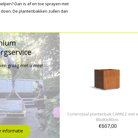
e helpen? Dan is af en toe sprayen met
te doen. De plantenbakken zullen dan
mium
rgservice
ken graag met u mee!
Cortenstaal plantenbak CARREZ met 
80x80x80cm.
€607,00
 informatie