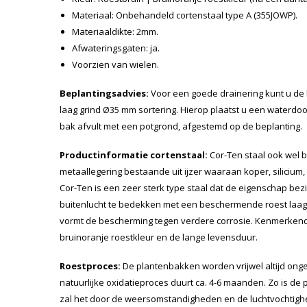
Materiaal: Onbehandeld cortenstaal type A (355JOWP).
Materiaaldikte: 2mm.
Afwateringsgaten: ja.
Voorzien van wielen.
Beplantingsadvies:
Voor een goede drainering kunt u de
laag grind Ø35 mm sortering. Hierop plaatst u een waterdo
bak afvult met een potgrond, afgestemd op de beplanting.
Productinformatie cortenstaal:
Cor-Ten staal ook wel b
metaallegering bestaande uit ijzer waaraan koper, silicium,
Cor-Ten is een zeer sterk type staal dat de eigenschap bezit
buitenlucht te bedekken met een beschermende roest laag. 
vormt de bescherming tegen verdere corrosie. Kenmerkend 
bruinoranje roestkleur en de lange levensduur.
Roestproces:
De plantenbakken worden vrijwel altijd onger
natuurlijke oxidatieproces duurt ca. 4-6 maanden. Zo is de
zal het door de weersomstandigheden en de luchtvochtighe