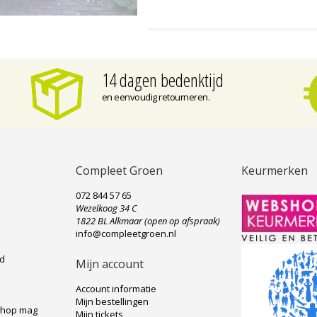
14 dagen bedenktijd
en eenvoudig retourneren.
Compleet Groen
Keurmerken
072 844 57 65
Wezelkoog 34 C
e
1822 BL Alkmaar (open op afspraak)
info@compleetgroen.nl
ad
Mijn account
Account informatie
Mijn bestellingen
shop mag
Mijn tickets