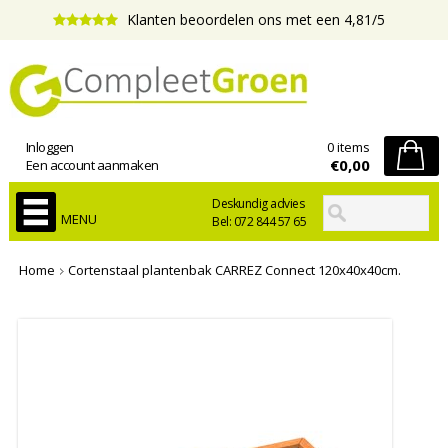
Klanten beoordelen ons met een 4,81/5
Inloggen
0 items
€0,00
Een account aanmaken
Deskundig advies
MENU
Bel: 072 844 57 65
Home
Cortenstaal plantenbak CARREZ Connect 120x40x40cm.