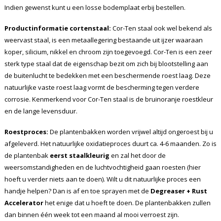
Indien gewenst kunt u een losse bodemplaat erbij bestellen.
Productinformatie cortenstaal:
Cor-Ten staal ook wel bekend als
weervast staal, is een metaallegering bestaande uit ijzer waaraan
koper, silicium, nikkel en chroom zijn toegevoegd. Cor-Ten is een zeer
sterk type staal dat de eigenschap bezit om zich bij blootstelling aan
de buitenlucht te bedekken met een beschermende roest laag. Deze
natuurlijke vaste roest laag vormt de bescherming tegen verdere
corrosie. Kenmerkend voor Cor-Ten staal is de bruinoranje roestkleur
en de lange levensduur.
Roestproces:
De plantenbakken worden vrijwel altijd ongeroest bij u
afgeleverd. Het natuurlijke oxidatieproces duurt ca. 4-6 maanden. Zo is
de plantenbak
eerst staalkleurig
en zal het door de
weersomstandigheden en de luchtvochtigheid gaan roesten (hier
hoeft u verder niets aan te doen). Wilt u dit natuurlijke proces een
handje helpen? Dan is af en toe sprayen met de
Degreaser + Rust
Accelerator
het enige dat u hoeft te doen. De plantenbakken zullen
dan binnen één week tot een maand al mooi verroest zijn.