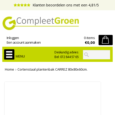
Klanten beoordelen ons met een 4,81/5
Inloggen
0 items
€0,00
Een account aanmaken
Deskundig advies
MENU
Bel: 072 844 57 65
Home
Cortenstaal plantenbak CARREZ 80x80x60cm.