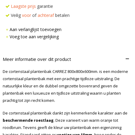
Laagste prijs
garantie
Veilig
voor
of
achteraf
betalen
Aan verlanglijst toevoegen
Voeg toe aan vergelijking
–
Meer informatie over dit product
De cortenstaal plantenbak CARREZ 800x800x600mm. is een moderne
cortenstaal plantenbak met een prachtige tijdloze uitstraling. De
natuurlijke kleur en de dubbel omgezette bovenrand geven de
plantenbak een luxueuze en tijdloze uitstraling waarin u planten
prachtig tot zijn recht komen.
De cortenstaal plantenbak dankt zijn kenmerkende karakter aan de
beschermende roestlaag
. Deze varieert van warm oranje tot
roodbruin. Tevens geeft de kleur uw plantenbak een eigenzinnig
karakter. Standaard zitten er
voetjes van 15mm.
hoog onder de