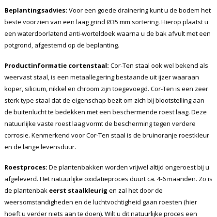
Beplantingsadvies:
Voor een goede drainering kunt u de bodem het
beste voorzien van een laag grind Ø35 mm sortering. Hierop plaatst u
een waterdoorlatend anti-worteldoek waarna u de bak afvult met een
potgrond, afgestemd op de beplanting.
Productinformatie cortenstaal:
Cor-Ten staal ook wel bekend als
weervast staal, is een metaallegering bestaande uit ijzer waaraan
koper, silicium, nikkel en chroom zijn toegevoegd. Cor-Ten is een zeer
sterk type staal dat de eigenschap bezit om zich bij blootstelling aan
de buitenlucht te bedekken met een beschermende roest laag. Deze
natuurlijke vaste roest laag vormt de bescherming tegen verdere
corrosie. Kenmerkend voor Cor-Ten staal is de bruinoranje roestkleur
en de lange levensduur.
Roestproces:
De plantenbakken worden vrijwel altijd ongeroest bij u
afgeleverd. Het natuurlijke oxidatieproces duurt ca. 4-6 maanden. Zo is
de plantenbak
eerst staalkleurig
en zal het door de
weersomstandigheden en de luchtvochtigheid gaan roesten (hier
hoeft u verder niets aan te doen). Wilt u dit natuurlijke proces een