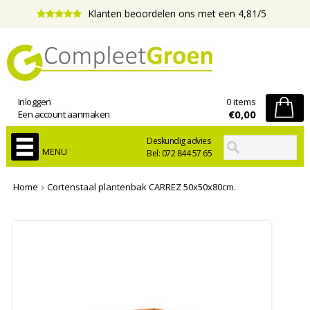
Klanten beoordelen ons met een 4,81/5
Inloggen
0 items
€0,00
Een account aanmaken
Deskundig advies
MENU
Bel: 072 844 57 65
Home
Cortenstaal plantenbak CARREZ 50x50x80cm.