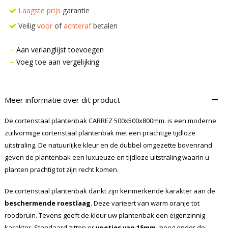
Laagste prijs
garantie
Veilig
voor
of
achteraf
betalen
Aan verlanglijst toevoegen
Voeg toe aan vergelijking
–
Meer informatie over dit product
De cortenstaal plantenbak CARREZ 500x500x800mm. is een moderne
zuilvormige cortenstaal plantenbak met een prachtige tijdloze
uitstraling. De natuurlijke kleur en de dubbel omgezette bovenrand
geven de plantenbak een luxueuze en tijdloze uitstraling waarin u
planten prachtig tot zijn recht komen.
De cortenstaal plantenbak dankt zijn kenmerkende karakter aan de
beschermende roestlaag
. Deze varieert van warm oranje tot
roodbruin. Tevens geeft de kleur uw plantenbak een eigenzinnig
karakter. Standaard zitten er
voetjes van 15mm.
hoog onder de