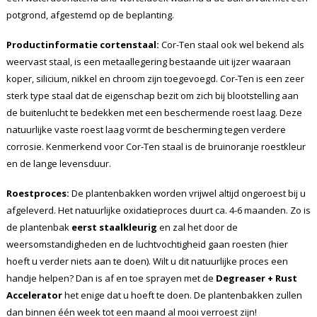
potgrond, afgestemd op de beplanting.
Productinformatie cortenstaal:
Cor-Ten staal ook wel bekend als
weervast staal, is een metaallegering bestaande uit ijzer waaraan
koper, silicium, nikkel en chroom zijn toegevoegd. Cor-Ten is een zeer
sterk type staal dat de eigenschap bezit om zich bij blootstelling aan
de buitenlucht te bedekken met een beschermende roest laag. Deze
natuurlijke vaste roest laag vormt de bescherming tegen verdere
corrosie. Kenmerkend voor Cor-Ten staal is de bruinoranje roestkleur
en de lange levensduur.
Roestproces:
De plantenbakken worden vrijwel altijd ongeroest bij u
afgeleverd. Het natuurlijke oxidatieproces duurt ca. 4-6 maanden. Zo is
de plantenbak
eerst staalkleurig
en zal het door de
weersomstandigheden en de luchtvochtigheid gaan roesten (hier
hoeft u verder niets aan te doen). Wilt u dit natuurlijke proces een
handje helpen? Dan is af en toe sprayen met de
Degreaser + Rust
Accelerator
het enige dat u hoeft te doen. De plantenbakken zullen
dan binnen één week tot een maand al mooi verroest zijn!