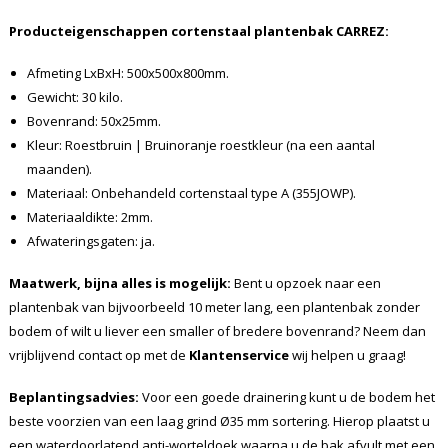
Producteigenschappen cortenstaal plantenbak CARREZ:
Afmeting LxBxH: 500x500x800mm.
Gewicht: 30 kilo.
Bovenrand: 50x25mm.
Kleur: Roestbruin | Bruinoranje roestkleur (na een aantal
maanden).
Materiaal: Onbehandeld cortenstaal type A (355JOWP).
Materiaaldikte: 2mm.
Afwateringsgaten: ja.
Maatwerk, bijna alles is mogelijk:
Bent u opzoek naar een
plantenbak van bijvoorbeeld 10 meter lang, een plantenbak zonder
bodem of wilt u liever een smaller of bredere bovenrand? Neem dan
vrijblijvend contact op met de
Klantenservice
wij helpen u graag!
Beplantingsadvies:
Voor een goede drainering kunt u de bodem het
beste voorzien van een laag grind Ø35 mm sortering. Hierop plaatst u
een waterdoorlatend anti-worteldoek waarna u de bak afvult met een