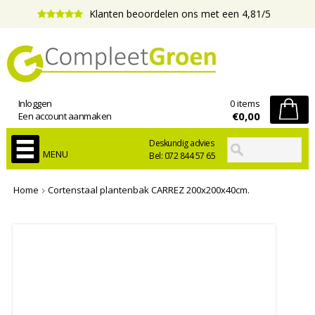
Klanten beoordelen ons met een 4,81/5
Inloggen
0 items
€0,00
Een account aanmaken
Deskundig advies
MENU
Bel: 072 844 57 65
Home
Cortenstaal plantenbak CARREZ 200x200x40cm.