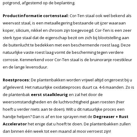
potgrond, afgestemd op de beplanting.
Productinformatie cortenstaal:
Cor-Ten staal ook wel bekend als
weervast staal, is een metaallegering bestaande uit ijzer waaraan
koper, silicium, nikkel en chroom zijn toegevoegd. Cor-Ten is een zeer
sterk type staal dat de eigenschap bezit om zich bij blootstelling aan
de buitenlucht te bedekken met een beschermende roest laag. Deze
natuurlijke vaste roest laag vormt de bescherming tegen verdere
corrosie. Kenmerkend voor Cor-Ten staal is de bruinoranje roestkleur
en de lange levensduur.
Roestproces:
De plantenbakken worden vrijwel altijd ongeroest bij u
afgeleverd. Het natuurlijke oxidatieproces duurt ca. 4-6 maanden. Zo is
de plantenbak
eerst staalkleurig
en zal het door de
weersomstandigheden en de luchtvochtigheid gaan roesten (hier
hoeft u verder niets aan te doen). Wilt u dit natuurlijke proces een
handje helpen? Dan is af en toe sprayen met de
Degreaser + Rust
Accelerator
het enige dat u hoeft te doen. De plantenbakken zullen
dan binnen één week tot een maand al mooi verroest zijn!