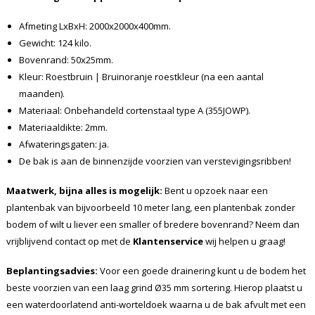
Afmeting LxBxH: 2000x2000x400mm.
Gewicht: 124 kilo.
Bovenrand: 50x25mm.
Kleur: Roestbruin | Bruinoranje roestkleur (na een aantal
maanden).
Materiaal: Onbehandeld cortenstaal type A (355JOWP).
Materiaaldikte: 2mm.
Afwateringsgaten: ja.
De bak is aan de binnenzijde voorzien van verstevigingsribben!
Maatwerk, bijna alles is mogelijk:
Bent u opzoek naar een
plantenbak van bijvoorbeeld 10 meter lang, een plantenbak zonder
bodem of wilt u liever een smaller of bredere bovenrand? Neem dan
vrijblijvend contact op met de
Klantenservice
wij helpen u graag!
Beplantingsadvies:
Voor een goede drainering kunt u de bodem het
beste voorzien van een laag grind Ø35 mm sortering. Hierop plaatst u
een waterdoorlatend anti-worteldoek waarna u de bak afvult met een