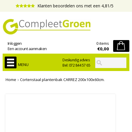
Klanten beoordelen ons met een 4,81/5
Inloggen
0 items
€0,00
Een account aanmaken
Deskundig advies
MENU
Bel: 072 844 57 65
Home
Cortenstaal plantenbak CARREZ 200x100x60cm.