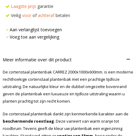
Laagste prijs
garantie
Veilig
voor
of
achteraf
betalen
Aan verlanglijst toevoegen
Voeg toe aan vergelijking
–
Meer informatie over dit product
De cortenstaal plantenbak CARREZ 2000x1000x600mm. is een moderne
rechthoekige cortenstaal plantenbak met een prachtige tijdloze
uitstraling. De natuurlijke kleur en de dubbel omgezette bovenrand
geven de plantenbak een luxueuze en tijdloze uitstraling waarin u
planten prachtig tot zijn recht komen.
De cortenstaal plantenbak dankt zijn kenmerkende karakter aan de
beschermende roestlaag
. Deze varieert van warm oranje tot
roodbruin. Tevens geeft de kleur uw plantenbak een eigenzinnig
karakter. Standaard zitten er
voetjes van 15mm.
hoog onder de