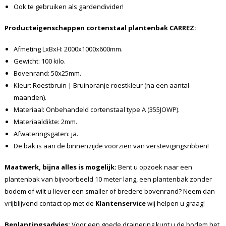
Ook te gebruiken als gardendivider!
Producteigenschappen cortenstaal plantenbak CARREZ:
Afmeting LxBxH: 2000x1000x600mm.
Gewicht: 100 kilo.
Bovenrand: 50x25mm.
Kleur: Roestbruin | Bruinoranje roestkleur (na een aantal
maanden).
Materiaal: Onbehandeld cortenstaal type A (355JOWP).
Materiaaldikte: 2mm.
Afwateringsgaten: ja.
De bak is aan de binnenzijde voorzien van verstevigingsribben!
Maatwerk, bijna alles is mogelijk:
Bent u opzoek naar een
plantenbak van bijvoorbeeld 10 meter lang, een plantenbak zonder
bodem of wilt u liever een smaller of bredere bovenrand? Neem dan
vrijblijvend contact op met de
Klantenservice
wij helpen u graag!
Beplantingsadvies:
Voor een goede drainering kunt u de bodem het