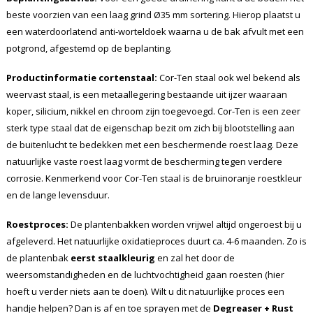
beste voorzien van een laag grind Ø35 mm sortering. Hierop plaatst u
een waterdoorlatend anti-worteldoek waarna u de bak afvult met een
potgrond, afgestemd op de beplanting.
Productinformatie cortenstaal:
Cor-Ten staal ook wel bekend als
weervast staal, is een metaallegering bestaande uit ijzer waaraan
koper, silicium, nikkel en chroom zijn toegevoegd. Cor-Ten is een zeer
sterk type staal dat de eigenschap bezit om zich bij blootstelling aan
de buitenlucht te bedekken met een beschermende roest laag. Deze
natuurlijke vaste roest laag vormt de bescherming tegen verdere
corrosie. Kenmerkend voor Cor-Ten staal is de bruinoranje roestkleur
en de lange levensduur.
Roestproces:
De plantenbakken worden vrijwel altijd ongeroest bij u
afgeleverd. Het natuurlijke oxidatieproces duurt ca. 4-6 maanden. Zo is
de plantenbak
eerst staalkleurig
en zal het door de
weersomstandigheden en de luchtvochtigheid gaan roesten (hier
hoeft u verder niets aan te doen). Wilt u dit natuurlijke proces een
handje helpen? Dan is af en toe sprayen met de
Degreaser + Rust