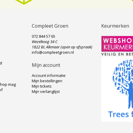
Compleet Groen
Keurmerken
072 844 57 65
Wezelkoog 34 C
e
1822 BL Alkmaar (open op afspraak)
info@compleetgroen.nl
ad
Mijn account
Account informatie
Mijn bestellingen
shop mag
Mijn tickets
of
Mijn verlanglijst