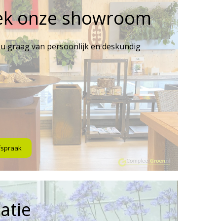
ek onze showroom
 u graag van persoonlijk en deskundig
fspraak
atie