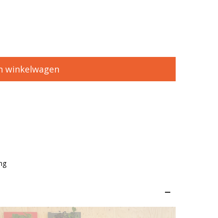
n winkelwagen
ng
–