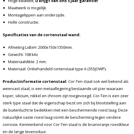
Hoge kwaliteit,
u krijgt van ons 5 jaar garantie!
Maatwerk is mogelijk.
Montagelippen aan onderzijde.
Holle constructie.
Specificaties van de cortenstaal wand:
Afmeting LxBxH: 2000x150x1350mm.
Gewicht: 108 kilo
Materiaaldikte: 2 mm.
Materiaal: Onbehandeld cortenstaal type A (355JOWP).
Productinformatie cortenstaal:
Cor-Ten staal ook wel bekend als
weervast staal, is een metaallegering bestaande uit ijzer waaraan
koper, silicium, nikkel en chroom zijn toegevoegd. Cor-Ten is een zeer
sterk type staal dat de eigenschap bezit om zich bij blootstelling aan
de buitenlucht te bedekken met een beschermende roest laag. Deze
natuurlijke vaste roest laag vormt de bescherming tegen verdere
corrosie. Kenmerkend voor Cor-Ten staal is de bruinoranje roestkleur
en de lange levensduur.