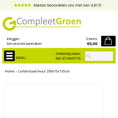
Klanten beoordelen ons met een 4,81/5
Inloggen
0 items
€0,00
Een account aanmaken
Deskundig advies
MENU
Bel: 072 844 57 65
Home
Cortenstaal muur 200x15x135cm.