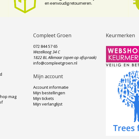
en eenvoudig retourneren.
Compleet Groen
Keurmerken
072 844 57 65
Wezelkoog 34 C
e
1822 BL Alkmaar (open op afspraak)
info@compleetgroen.nl
ad
Mijn account
Account informatie
Mijn bestellingen
shop mag
Mijn tickets
of
Mijn verlanglijst