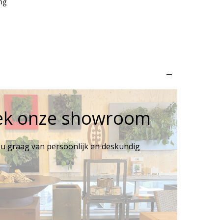
ng
–
ek onze showroom
 u graag van persoonlijk en deskundig