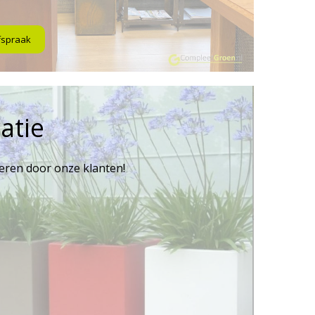
fspraak
atie
reren door onze klanten!