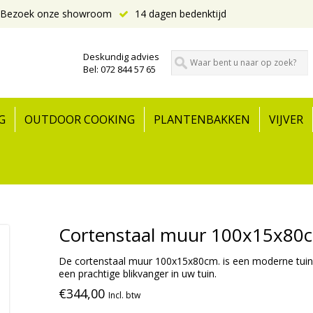
Bezoek onze showroom
14 dagen bedenktijd
Deskundig advies
Bel: 072 844 57 65
G
OUTDOOR COOKING
PLANTENBAKKEN
VIJVER
Cortenstaal muur 100x15x80
De cortenstaal muur 100x15x80cm. is een moderne tuinwa
een prachtige blikvanger in uw tuin.
€344,00
Incl. btw