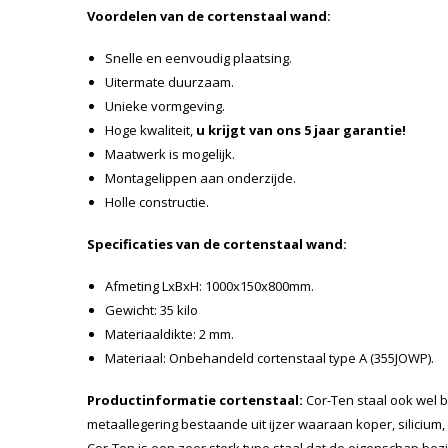
Voordelen van de cortenstaal
wand:
Snelle en eenvoudig plaatsing.
Uitermate duurzaam.
Unieke vormgeving.
Hoge kwaliteit,
u krijgt van ons 5 jaar garantie!
Maatwerk is mogelijk.
Montagelippen aan onderzijde.
Holle constructie.
Specificaties van de cortenstaal wand:
Afmeting LxBxH: 1000x150x800mm.
Gewicht: 35 kilo
Materiaaldikte: 2 mm.
Materiaal: Onbehandeld cortenstaal type A (355JOWP).
Productinformatie cortenstaal:
Cor-Ten staal ook wel b
metaallegering bestaande uit ijzer waaraan koper, silicium,
Cor-Ten is een zeer sterk type staal dat de eigenschap bezit