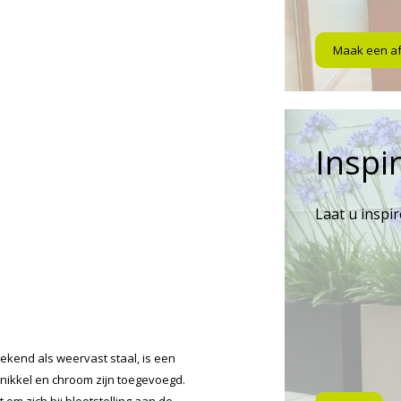
Maak een a
Inspir
Laat u inspi
ekend als weervast staal, is een
 nikkel en chroom zijn toegevoegd.
 om zich bij blootstelling aan de