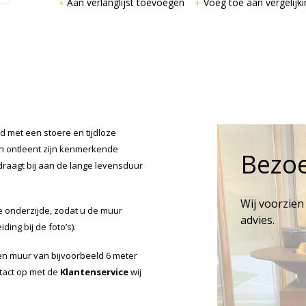
Aan verlanglijst toevoegen
Voeg toe aan vergelijki
 met een stoere en tijdloze
 en ontleent zijn kenmerkende
Bezo
raagt bij aan de lange levensduur
Wij voorzien
 onderzijde, zodat u de muur
advies.
ing bij de foto’s).
n muur van bijvoorbeeld 6 meter
tact op met de
Klantenservice
wij