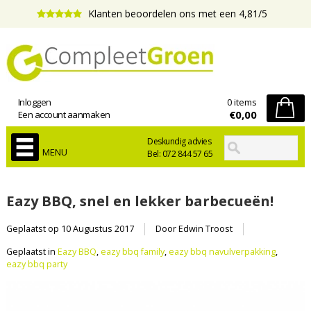
Klanten beoordelen ons met een 4,81/5
Inloggen
0 items
€0,00
Een account aanmaken
Deskundig advies
MENU
Bel: 072 844 57 65
Eazy BBQ, snel en lekker barbecueën!
Geplaatst op
10 Augustus 2017
Door Edwin Troost
Geplaatst in
Eazy BBQ
,
eazy bbq family
,
eazy bbq navulverpakking
,
eazy bbq party