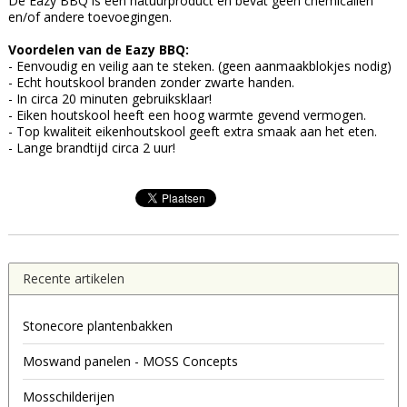
De Eazy BBQ is een natuurproduct en bevat geen chemicaliën
en/of andere toevoegingen.
Voordelen van de Eazy BBQ:
- Eenvoudig en veilig aan te steken. (geen aanmaakblokjes nodig)
- Echt houtskool branden zonder zwarte handen.
- In circa 20 minuten gebruiksklaar!
- Eiken houtskool heeft een hoog warmte gevend vermogen.
- Top kwaliteit eikenhoutskool geeft extra smaak aan het eten.
- Lange brandtijd circa 2 uur!
Recente artikelen
Stonecore plantenbakken
Moswand panelen - MOSS Concepts
Mosschilderijen