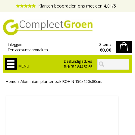
Klanten beoordelen ons met een 4,81/5
Inloggen
0 items
€0,00
Een account aanmaken
Deskundig advies
MENU
Bel: 072 844 57 65
Home
Aluminium plantenbak ROHIN 150x150x80cm.