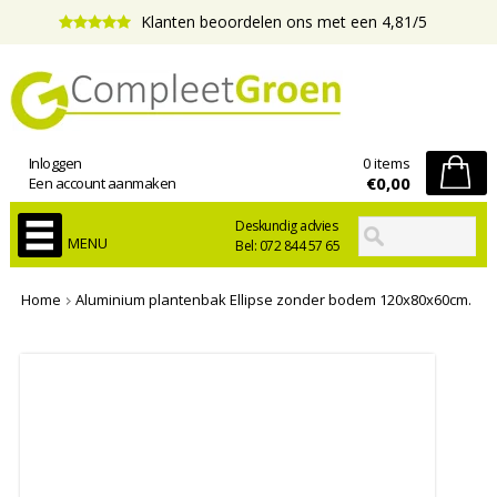
Klanten beoordelen ons met een 4,81/5
Inloggen
0 items
€0,00
Een account aanmaken
Deskundig advies
MENU
Bel: 072 844 57 65
Home
Aluminium plantenbak Ellipse zonder bodem 120x80x60cm.