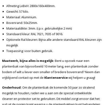
Afmeting LxBxH: 2800x160x400mm.
Gewicht: 57 kilo.
Materiaal: Aluminium.
Bovenrand: 50x25mm.
Materiaaldikte: 3mm. (i.p.v. gebruikelijke 2 mm)
Standaard kleur: RAL 7021, 7035 of 9016.
Optionele Ral kleuren: Bijna alle andere standaard RAL kleuren zijn
mogelijk
Toepassing: voor buiten gebruik.
Maatwerk, bijna alles is mogelijk:
Bent u opzoek naar een
plantenbak van bijvoorbeeld 10 meter lang, een plantenbak zonder
bodem of wilt u liever een smaller of bredere bovenrand? Neem dan
vrijblijvend contact op met de
Klantenservice
wij helpen u graag!
Onderhoud:
Om de plantenbak de komende 50 jaar zo stralend
mogelijk te houden, raden we u aan om de special ontwikkelde
cleaner en protector set te gebruiken. Dit middel zorgt ervoor dat het
vuil uit de poriën komt waarna u de plantenbakken kunt behandelen