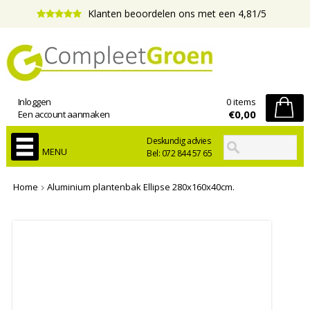
Klanten beoordelen ons met een 4,81/5
Inloggen
0 items
€0,00
Een account aanmaken
Deskundig advies
MENU
Bel: 072 844 57 65
Home
Aluminium plantenbak Ellipse 280x160x40cm.