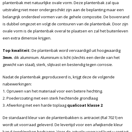
plantenbak met natuurlijke ovale vorm. Deze plantenbak zal qua
uitstraling niet meer ondergeschikt zijn aan de beplanting maar een
belangrijk onderdeel vormen van de gehele compositie. De bovenrand
is dubbel omgezet en volgt de contouren van de plantenbak. Door zijn
ovale vorm is de plantenbak overal te plaatsen en zal het buitenleven
een extra dimensie krijgen.
Top kwaliteit:
De plantenbak word vervaardigd uit hoogwaardig
3mm.
dik aluminium. Aluminium is licht (slechts een derde van het
gewicht van staal), sterk, slijtvast en bestendig tegen corrosie.
Nadat de plantenbak geproduceerd is, krijgt deze de volgende
nabewerkingen:
1. Opruwen van het materiaal voor een betere hechting.
2. Poedercoating met een sterk hechtende grondlaag
3. Afwerking met een harde toplaag
qualicoat klasse 2
De standaard kleur van de plantenbakken is antraciet (Ral 7021) en
wordt uit voorraad geleverd. De levertijd voor een afwijkende kleur
kan 6 (werk)weken bedragen. Voor de actuele voorraad kunt u contact