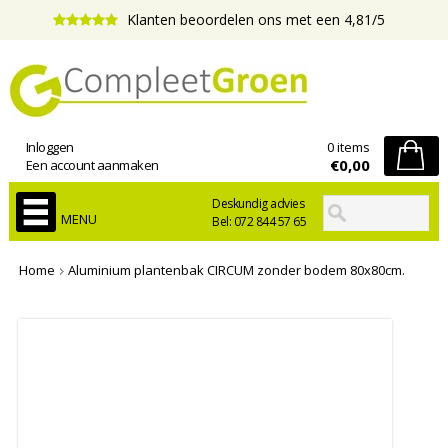
Klanten beoordelen ons met een 4,81/5
Inloggen
0 items
€0,00
Een account aanmaken
Deskundig advies
MENU
Bel: 072 844 57 65
Home
Aluminium plantenbak CIRCUM zonder bodem 80x80cm.