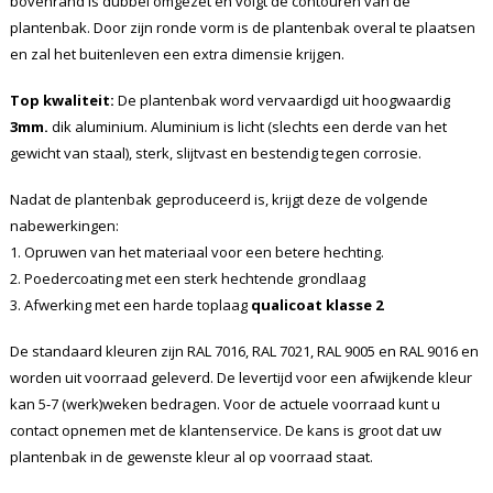
bovenrand is dubbel omgezet en volgt de contouren van de
plantenbak. Door zijn ronde vorm is de plantenbak overal te plaatsen
en zal het buitenleven een extra dimensie krijgen.
Top kwaliteit:
De plantenbak word vervaardigd uit hoogwaardig
3mm.
dik aluminium. Aluminium is licht (slechts een derde van het
gewicht van staal), sterk, slijtvast en bestendig tegen corrosie.
Nadat de plantenbak geproduceerd is, krijgt deze de volgende
nabewerkingen:
1. Opruwen van het materiaal voor een betere hechting.
2. Poedercoating met een sterk hechtende grondlaag
3. Afwerking met een harde toplaag
qualicoat klasse 2
De standaard kleuren zijn RAL 7016, RAL 7021, RAL 9005 en RAL 9016 en
worden uit voorraad geleverd. De levertijd voor een afwijkende kleur
kan 5-7 (werk)weken bedragen. Voor de actuele voorraad kunt u
contact opnemen met de klantenservice. De kans is groot dat uw
plantenbak in de gewenste kleur al op voorraad staat.