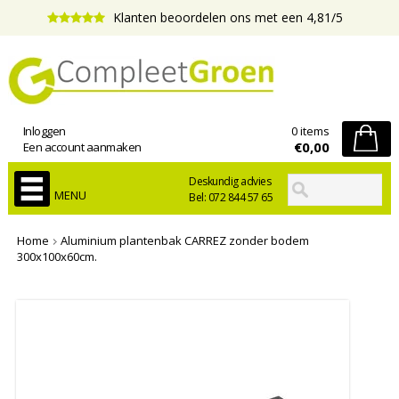
Klanten beoordelen ons met een 4,81/5
Inloggen
0 items
€0,00
Een account aanmaken
Deskundig advies
MENU
Bel: 072 844 57 65
Home
Aluminium plantenbak CARREZ zonder bodem
300x100x60cm.