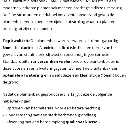
De aluminium plantenbak CARREZ met wielen 50x50x80cm. is een
moderne vierkante plantenbak met een prachtige tijdloze uitstraling.
De fijne structuur en de dubbel omgezette bovenrand geven de
plantenbak een luxueuze en tijdloze uitstraling waarin u planten
prachtig tot zijn recht komen.
Top kwaliteit:
De plantenbak word vervaardigd uit hoogwaardig
3mm.
dik aluminium. Aluminium is licht (slechts een derde van het
gewicht van staal), sterk, slijtvast en bestendig tegen corrosie.
Standaard zitten er
verzonken wielen
onder de plantenbak en is
deze voorzien van afwateringsgaten. Zo heeft de plantenbak een
optimale afwatering
en zweeft deze een klein stukje (15mm.) boven
de grond!
Nadat de plantenbak geproduceerd is, krijgt deze de volgende
nabewerkingen:
1. Opruwen van het materiaal voor een betere hechting.
2. Poedercoating met een sterk hechtende grondlaag
3. Afwerking met een harde toplaag
qualicoat klasse 2