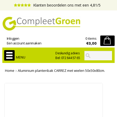
Klanten beoordelen ons met een 4,81/5
Inloggen
0 items
€0,00
Een account aanmaken
Deskundig advies
MENU
Bel: 072 844 57 65
Home
Aluminium plantenbak CARREZ met wielen 50x50x80cm.