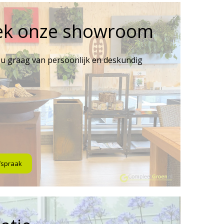
ek onze showroom
 u graag van persoonlijk en deskundig
fspraak