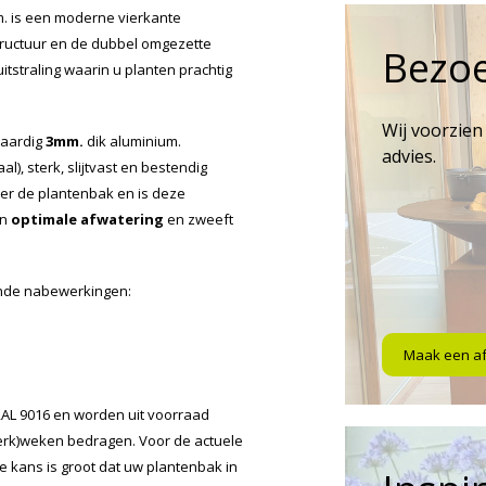
. is een moderne vierkante
 structuur en de dubbel omgezette
Bezo
tstraling waarin u planten prachtig
Wij voorzien
waardig
3mm.
dik aluminium.
advies.
l), sterk, slijtvast en bestendig
er de plantenbak en is deze
en
optimale afwatering
en zweeft
ende nabewerkingen:
Maak een a
 RAL 9016 en worden uit voorraad
werk)weken bedragen. Voor de actuele
 kans is groot dat uw plantenbak in