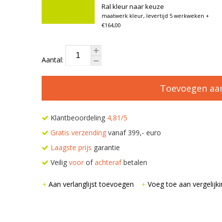
Ral kleur naar keuze
maatwerk kleur, levertijd 5 werkweken
+
€164,00
Aantal:
Toevoegen aa
Klantbeoordeling
4,81/5
Gratis verzending
vanaf 399,- euro
Laagste prijs
garantie
Veilig
voor
of
achteraf
betalen
Aan verlanglijst toevoegen
Voeg toe aan vergelijki