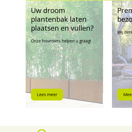
Uw droom
Pre
plantenbak laten
bezo
plaatsen en vullen?
Wij den
Onze hoveniers helpen u graag!
Lees meer
Meer