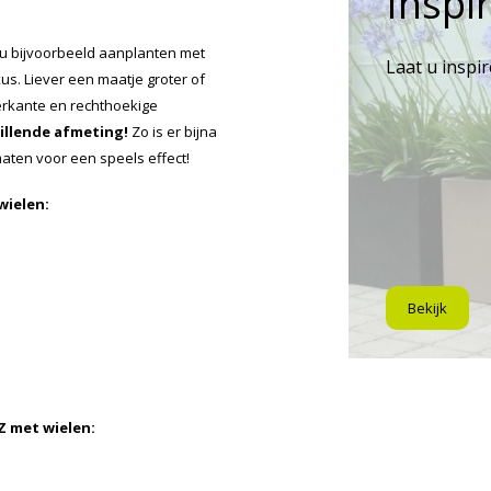
Inspir
 u bijvoorbeeld aanplanten met
Laat u inspi
s. Liever een maatje groter of
ierkante en rechthoekige
hillende afmeting!
Zo is er bijna
maten voor een speels effect!
wielen:
Bekijk
 met wielen: