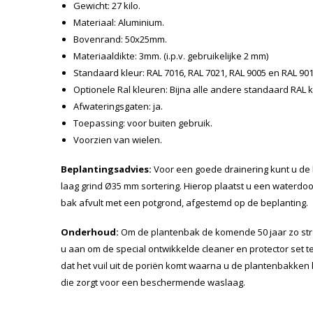
Gewicht: 27 kilo.
Materiaal: Aluminium.
Bovenrand: 50x25mm.
Materiaaldikte: 3mm. (i.p.v. gebruikelijke 2 mm)
Standaard kleur: RAL 7016, RAL 7021, RAL 9005 en RAL 90
Optionele Ral kleuren: Bijna alle andere standaard RAL k
Afwateringsgaten: ja.
Toepassing: voor buiten gebruik.
Voorzien van wielen.
Beplantingsadvies:
Voor een goede drainering kunt u de
laag grind Ø35 mm sortering. Hierop plaatst u een waterdo
bak afvult met een potgrond, afgestemd op de beplanting.
Onderhoud:
Om de plantenbak de komende 50 jaar zo str
u aan om de special ontwikkelde cleaner en protector set te
dat het vuil uit de poriën komt waarna u de plantenbakken
die zorgt voor een beschermende waslaag.