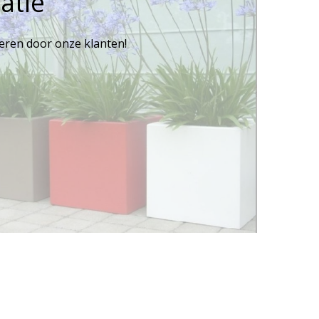
atie
reren door onze klanten!