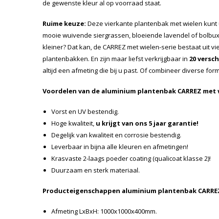
de gewenste kleur al op voorraad staat.
Ruime keuze:
Deze vierkante plantenbak met wielen kunt
mooie wuivende siergrassen, bloeiende lavendel of bolbuxu
kleiner? Dat kan, de CARREZ met wielen-serie bestaat uit v
plantenbakken. En zijn maar liefst verkrijgbaar in
20 versc
altijd een afmeting die bij u past. Of combineer diverse for
Voordelen van de aluminium plantenbak CARREZ met 
Vorst en UV bestendig.
Hoge kwaliteit,
u krijgt van ons 5 jaar garantie!
Degelijk van kwaliteit en corrosie bestendig.
Leverbaar in bijna alle kleuren en afmetingen!
Krasvaste 2-laags poeder coating (qualicoat klasse 2)!
Duurzaam en sterk materiaal.
Producteigenschappen aluminium plantenbak CARREZ
Afmeting LxBxH: 1000x1000x400mm.