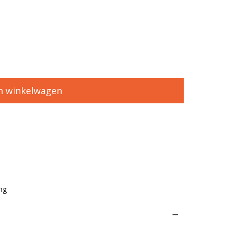
n winkelwagen
ng
–