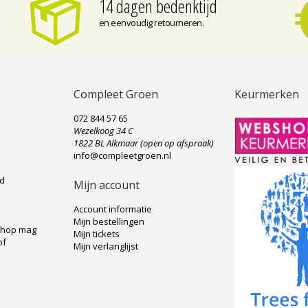
14 dagen bedenktijd
en eenvoudig retourneren.
Compleet Groen
Keurmerken
072 844 57 65
Wezelkoog 34 C
e
1822 BL Alkmaar (open op afspraak)
info@compleetgroen.nl
ad
Mijn account
Account informatie
Mijn bestellingen
shop mag
Mijn tickets
of
Mijn verlanglijst