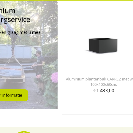
mium
rgservice
ken graag met u mee!
Aluminium plantenbak CARREZ met w
100x100x60cm.
€1.483,00
 informatie