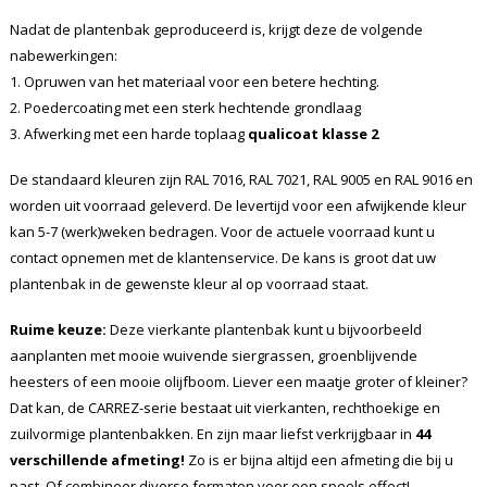
Nadat de plantenbak geproduceerd is, krijgt deze de volgende
nabewerkingen:
1. Opruwen van het materiaal voor een betere hechting.
2. Poedercoating met een sterk hechtende grondlaag
3. Afwerking met een harde toplaag
qualicoat klasse 2
De standaard kleuren zijn RAL 7016, RAL 7021, RAL 9005 en RAL 9016 en
worden uit voorraad geleverd. De levertijd voor een afwijkende kleur
kan 5-7 (werk)weken bedragen. Voor de actuele voorraad kunt u
contact opnemen met de klantenservice. De kans is groot dat uw
plantenbak in de gewenste kleur al op voorraad staat.
Ruime keuze:
Deze vierkante plantenbak kunt u bijvoorbeeld
aanplanten met mooie wuivende siergrassen, groenblijvende
heesters of een mooie olijfboom. Liever een maatje groter of kleiner?
Dat kan, de CARREZ-serie bestaat uit vierkanten, rechthoekige en
zuilvormige plantenbakken. En zijn maar liefst verkrijgbaar in
44
verschillende afmeting!
Zo is er bijna altijd een afmeting die bij u
past. Of combineer diverse formaten voor een speels effect!