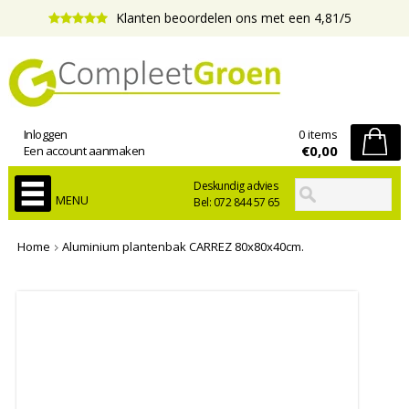
Klanten beoordelen ons met een 4,81/5
Inloggen
0 items
€0,00
Een account aanmaken
Deskundig advies
MENU
Bel: 072 844 57 65
Home
Aluminium plantenbak CARREZ 80x80x40cm.