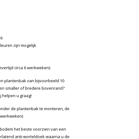
16
leuren zijn mogelijk
vertijd circa 6 werkweken).
n plantenbak van bijvoorbeeld 10
een smaller of bredere bovenrand?
j helpen u graag!
 onder de plantenbak te monteren, de
 6 werkweken)
 bodem het beste voorzien van een
orlatend anti-worteldoek waarna u de