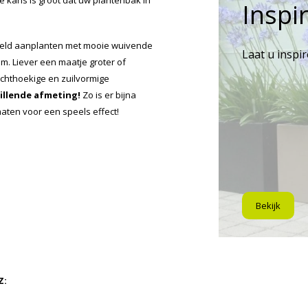
 kans is groot dat uw plantenbak in
Inspir
eeld aanplanten met mooie wuivende
Laat u inspi
m. Liever een maatje groter of
echthoekige en zuilvormige
hillende afmeting!
Zo is er bijna
maten voor een speels effect!
Bekijk
Z: