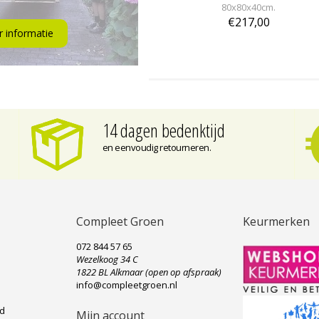
80x80x40cm.
€217,00
 informatie
14 dagen bedenktijd
en eenvoudig retourneren.
Compleet Groen
Keurmerken
072 844 57 65
Wezelkoog 34 C
e
1822 BL Alkmaar (open op afspraak)
info@compleetgroen.nl
ad
Mijn account