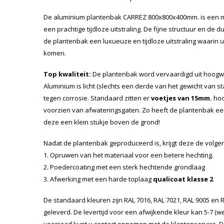
De aluminium plantenbak CARREZ 800x800x400mm. is een 
een prachtige tijdloze uitstraling. De fijne structuur en d
de plantenbak een luxueuze en tijdloze uitstraling waarin u 
komen.
Top kwaliteit:
De plantenbak word vervaardigd uit hoog
Aluminium is licht (slechts een derde van het gewicht van staa
tegen corrosie. Standaard zitten er
voetjes van 15mm.
hoo
voorzien van afwateringsgaten. Zo heeft de plantenbak e
deze een klein stukje boven de grond!
Nadat de plantenbak geproduceerd is, krijgt deze de volg
1. Opruwen van het materiaal voor een betere hechting.
2. Poedercoating met een sterk hechtende grondlaag
3. Afwerking met een harde toplaag
qualicoat klasse 2
De standaard kleuren zijn RAL 7016, RAL 7021, RAL 9005 en
geleverd. De levertijd voor een afwijkende kleur kan 5-7 (