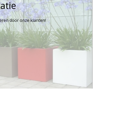
atie
reren door onze klanten!