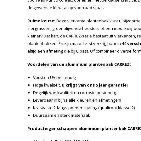
voorraad kunt u contact opnemen met de klantenservice. De
de gewenste kleur al op voorraad staat.
Ruime keuze:
Deze vierkante plantenbak kunt u bijvoorb
siergrassen, groenblijvende heesters of een mooie olijfboo
kleiner? Dat kan, de CARREZ-serie bestaat uit vierkanten, r
plantenbakken. En zijn maar liefst verkrijgbaar in
44 versc
altijd een afmeting die bij u past. Of combineer diverse for
Voordelen van de aluminium plantenbak CARREZ:
Vorst en UV bestendig.
Hoge kwaliteit,
u krijgt van ons 5 jaar garantie!
Degelijk van kwaliteit en corrosie bestendig.
Leverbaar in bijna alle kleuren en afmetingen!
Krasvaste 2-laags poeder coating (qualicoat klasse 2)!
Duurzaam en sterk materiaal.
Producteigenschappen aluminium plantenbak CARRE