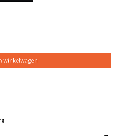
n winkelwagen
ng
–