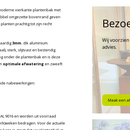
moderne vierkante plantenbak met
e dubbel omgezette bovenrand geven
Bezo
planten prachtig tot zijn recht
Wij voorzien
waardig
3mm.
dik aluminium.
advies.
l), sterk, slijtvast en bestendig
g onder de plantenbak en is deze
en
optimale afwatering
en zweeft
ende nabewerkingen:
Maak een a
 RAL 9016 en worden uit voorraad
werk)weken bedragen. Voor de actuele