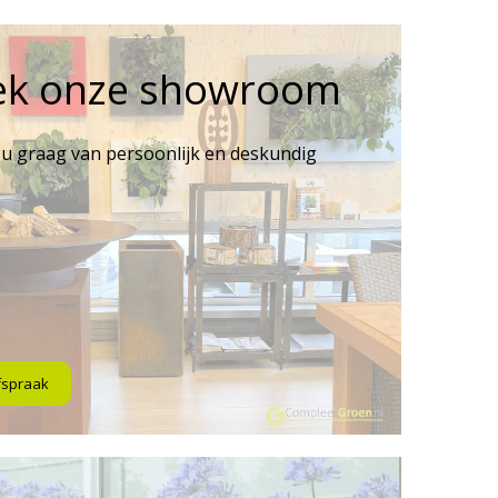
ek onze showroom
 u graag van persoonlijk en deskundig
fspraak