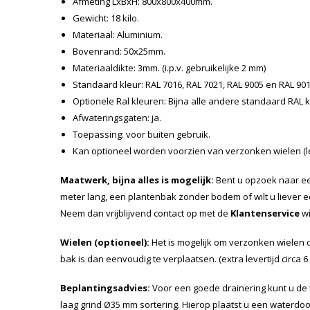
Afmeting LxBxH: 800x800x400mm.
Gewicht: 18 kilo.
Materiaal: Aluminium.
Bovenrand: 50x25mm.
Materiaaldikte: 3mm. (i.p.v. gebruikelijke 2 mm)
Standaard kleur: RAL 7016, RAL 7021, RAL 9005 en RAL 90
Optionele Ral kleuren: Bijna alle andere standaard RAL k
Afwateringsgaten: ja.
Toepassing: voor buiten gebruik.
Kan optioneel worden voorzien van verzonken wielen (le
Maatwerk, bijna alles is mogelijk:
Bent u opzoek naar ee
meter lang, een plantenbak zonder bodem of wilt u liever 
Neem dan vrijblijvend contact op met de
Klantenservice
wi
Wielen (optioneel):
Het is mogelijk om verzonken wielen
bak is dan eenvoudig te verplaatsen. (extra levertijd circa
Beplantingsadvies:
Voor een goede drainering kunt u de
laag grind Ø35 mm sortering. Hierop plaatst u een waterdo