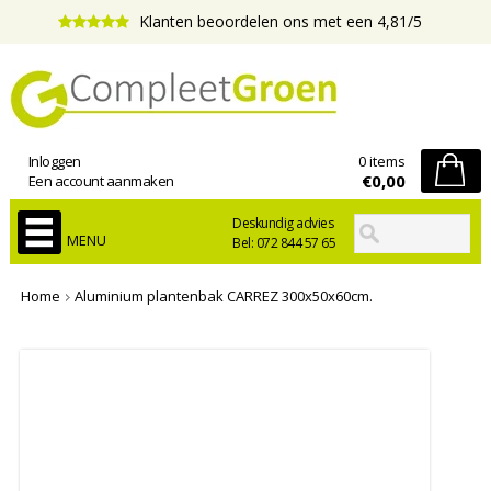
Klanten beoordelen ons met een 4,81/5
Inloggen
0 items
€0,00
Een account aanmaken
Deskundig advies
MENU
Bel: 072 844 57 65
Home
Aluminium plantenbak CARREZ 300x50x60cm.