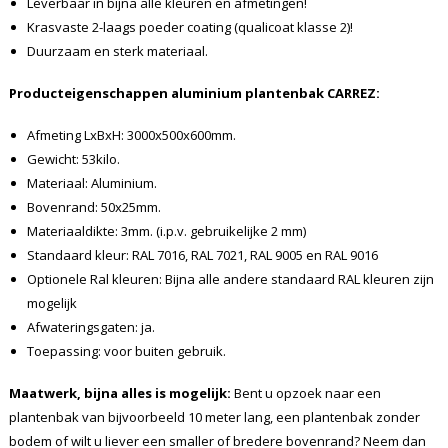
Leverbaar in bijna alle kleuren en afmetingen!
Krasvaste 2-laags poeder coating (qualicoat klasse 2)!
Duurzaam en sterk materiaal.
Producteigenschappen aluminium plantenbak CARREZ:
Afmeting LxBxH: 3000x500x600mm.
Gewicht: 53kilo.
Materiaal: Aluminium.
Bovenrand: 50x25mm.
Materiaaldikte: 3mm. (i.p.v. gebruikelijke 2 mm)
Standaard kleur: RAL 7016, RAL 7021, RAL 9005 en RAL 9016
Optionele Ral kleuren: Bijna alle andere standaard RAL kleuren zijn
mogelijk
Afwateringsgaten: ja.
Toepassing: voor buiten gebruik.
Maatwerk, bijna alles is mogelijk:
Bent u opzoek naar een
plantenbak van bijvoorbeeld 10 meter lang, een plantenbak zonder
bodem of wilt u liever een smaller of bredere bovenrand? Neem dan