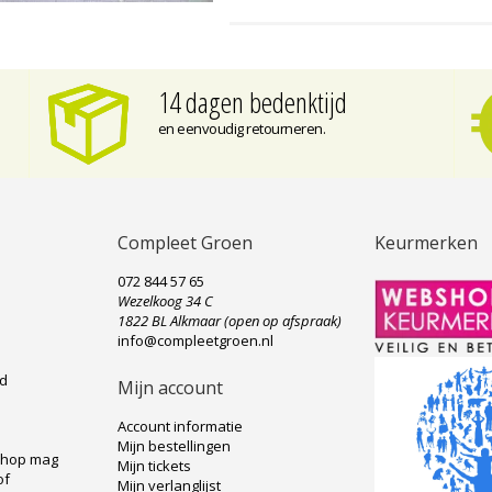
14 dagen bedenktijd
en eenvoudig retourneren.
Compleet Groen
Keurmerken
072 844 57 65
Wezelkoog 34 C
e
1822 BL Alkmaar (open op afspraak)
info@compleetgroen.nl
ad
Mijn account
Account informatie
Mijn bestellingen
shop mag
Mijn tickets
of
Mijn verlanglijst