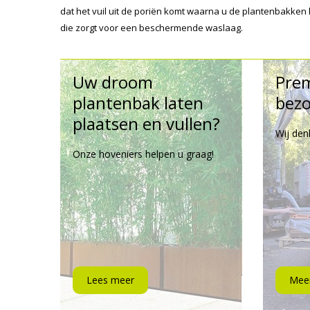
dat het vuil uit de poriën komt waarna u de plantenbakken
die zorgt voor een beschermende waslaag.
Uw droom
Pre
plantenbak laten
bezo
plaatsen en vullen?
Wij den
Onze hoveniers helpen u graag!
Lees meer
Meer