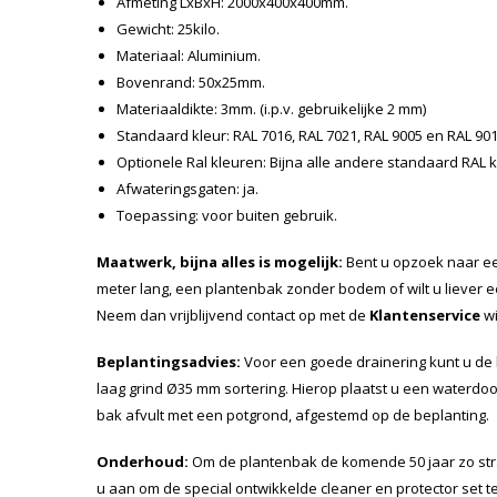
Afmeting LxBxH: 2000x400x400mm.
Gewicht: 25kilo.
Materiaal: Aluminium.
Bovenrand: 50x25mm.
Materiaaldikte: 3mm. (i.p.v. gebruikelijke 2 mm)
Standaard kleur: RAL 7016, RAL 7021, RAL 9005 en RAL 90
Optionele Ral kleuren: Bijna alle andere standaard RAL k
Afwateringsgaten: ja.
Toepassing: voor buiten gebruik.
Maatwerk, bijna alles is mogelijk:
Bent u opzoek naar ee
meter lang, een plantenbak zonder bodem of wilt u liever 
Neem dan vrijblijvend contact op met de
Klantenservice
wi
Beplantingsadvies:
Voor een goede drainering kunt u de
laag grind Ø35 mm sortering. Hierop plaatst u een waterdo
bak afvult met een potgrond, afgestemd op de beplanting.
Onderhoud:
Om de plantenbak de komende 50 jaar zo str
u aan om de special ontwikkelde cleaner en protector set te