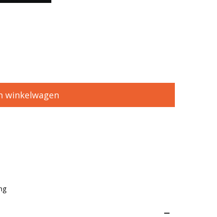
n winkelwagen
ng
–