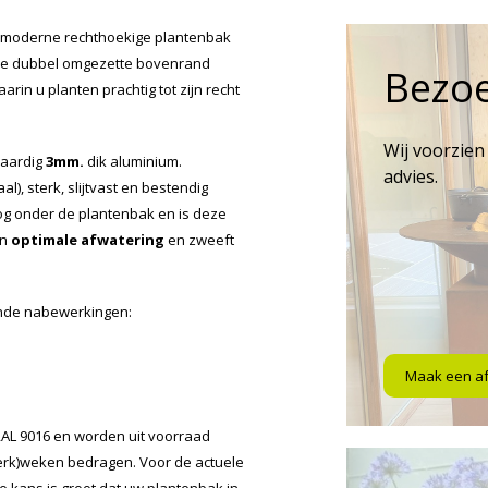
 moderne rechthoekige plantenbak
en de dubbel omgezette bovenrand
Bezo
rin u planten prachtig tot zijn recht
Wij voorzien
waardig
3mm.
dik aluminium.
advies.
l), sterk, slijtvast en bestendig
g onder de plantenbak en is deze
en
optimale afwatering
en zweeft
ende nabewerkingen:
Maak een a
 RAL 9016 en worden uit voorraad
werk)weken bedragen. Voor de actuele