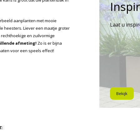
 kans is groot dat uw plantenbak in
Inspir
orbeeld aanplanten met mooie
Laat u inspi
e heesters. Liever een maatje groter
, rechthoekige en zuilvormige
hillende afmeting!
Zo is er bijna
maten voor een speels effect!
Bekijk
Z: