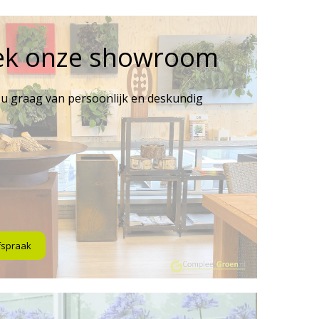
ek onze showroom
 u graag van persoonlijk en deskundig
fspraak