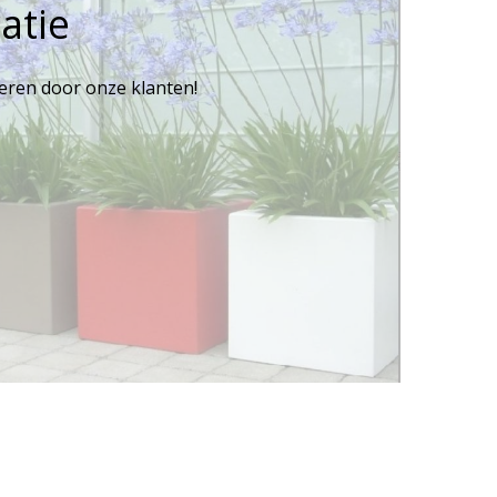
atie
reren door onze klanten!