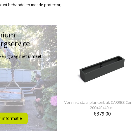
 kunt behandelen met de protector,
mium
rgservice
ken graag met u mee!
Verzinkt staal plantenbak CARREZ Co
200x40x40cm.
€379,00
 informatie