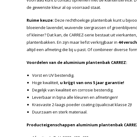
voorraad kunt u contact opnemen met de klantenservice. De
de gewenste kleur al op voorraad staat.
Ruime keuze:
Deze rechthoekige plantenbak kunt u bijvo
bloeiende lavendel, wuivende siergrassen of groenblijvend
of kleiner? Dat kan, de CARREZ-serie bestaat uit vierkanten
plantenbakken. En zijn maar liefst verkrijgbaar in
44 versc
altijd een afmeting die bij u past. Of combineer diverse for
Voordelen van de aluminium plantenbak CARREZ:
Vorst en UV bestendig.
Hoge kwaliteit,
u krijgt van ons 5 jaar garantie!
Degelijk van kwaliteit en corrosie bestendig.
Leverbaar in bijna alle kleuren en afmetingen!
Krasvaste 2-laags poeder coating (qualicoat klasse 2)!
Duurzaam en sterk materiaal.
Producteigenschappen aluminium plantenbak CARRE