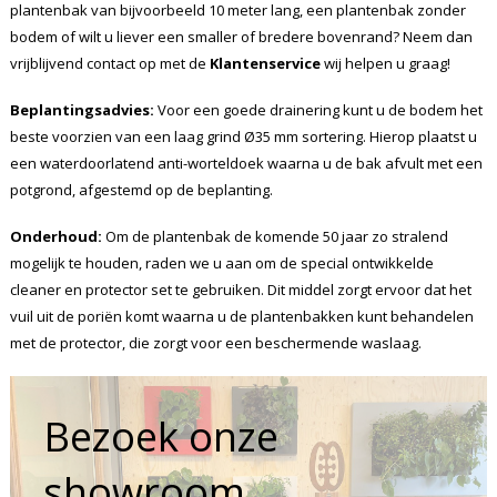
plantenbak van bijvoorbeeld 10 meter lang, een plantenbak zonder
bodem of wilt u liever een smaller of bredere bovenrand? Neem dan
vrijblijvend contact op met de
Klantenservice
wij helpen u graag!
Beplantingsadvies:
Voor een goede drainering kunt u de bodem het
beste voorzien van een laag grind Ø35 mm sortering. Hierop plaatst u
een waterdoorlatend anti-worteldoek waarna u de bak afvult met een
potgrond, afgestemd op de beplanting.
Onderhoud:
Om de plantenbak de komende 50 jaar zo stralend
mogelijk te houden, raden we u aan om de special ontwikkelde
cleaner en protector set te gebruiken. Dit middel zorgt ervoor dat het
vuil uit de poriën komt waarna u de plantenbakken kunt behandelen
met de protector, die zorgt voor een beschermende waslaag.
Bezoek onze
showroom