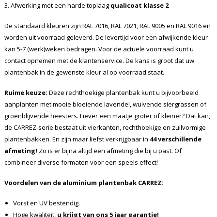
3. Afwerking met een harde toplaag
qualicoat klasse 2
De standaard kleuren zijn RAL 7016, RAL 7021, RAL 9005 en RAL 9016 en
worden uit voorraad geleverd. De levertijd voor een afwijkende kleur
kan 5-7 (werk)weken bedragen. Voor de actuele voorraad kunt u
contact opnemen met de klantenservice. De kans is groot dat uw
plantenbak in de gewenste kleur al op voorraad staat.
Ruime keuze:
Deze rechthoekige plantenbak kunt u bijvoorbeeld
aanplanten met mooie bloeiende lavendel, wuivende siergrassen of
groenblijvende heesters. Liever een maatje groter of kleiner? Dat kan,
de CARREZ-serie bestaat uit vierkanten, rechthoekige en zuilvormige
plantenbakken. En zijn maar liefst verkrijgbaar in
44 verschillende
afmeting!
Zo is er bijna altijd een afmeting die bij u past. Of
combineer diverse formaten voor een speels effect!
Voordelen van de aluminium plantenbak CARREZ:
Vorst en UV bestendig.
Hoge kwaliteit,
u krijgt van ons 5 jaar garantie!