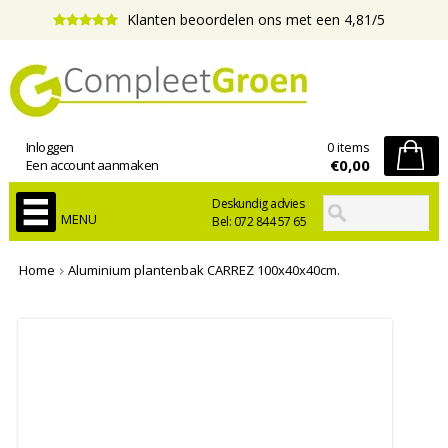
Klanten beoordelen ons met een 4,81/5
Inloggen
0 items
€0,00
Een account aanmaken
Deskundig advies
MENU
Bel: 072 844 57 65
Home
Aluminium plantenbak CARREZ 100x40x40cm.