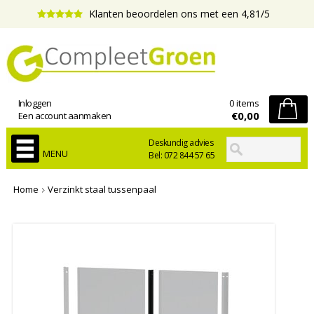
Klanten beoordelen ons met een 4,81/5
Inloggen
0 items
€0,00
Een account aanmaken
Deskundig advies
MENU
Bel: 072 844 57 65
Home
Verzinkt staal tussenpaal