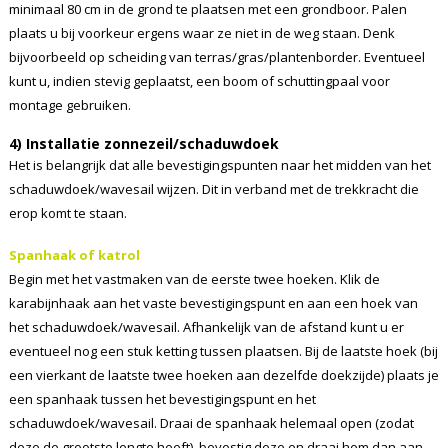
minimaal 80 cm in de grond te plaatsen met een grondboor. Palen
plaats u bij voorkeur ergens waar ze niet in de weg staan. Denk
bijvoorbeeld op scheiding van terras/gras/plantenborder. Eventueel
kunt u, indien stevig geplaatst, een boom of schuttingpaal voor
montage gebruiken.
4) Installatie zonnezeil/schaduwdoek
Het is belangrijk dat alle bevestigingspunten naar het midden van het
schaduwdoek/wavesail wijzen. Dit in verband met de trekkracht die
erop komt te staan.
Spanhaak of katrol
Begin met het vastmaken van de eerste twee hoeken. Klik de
karabijnhaak aan het vaste bevestigingspunt en aan een hoek van
het schaduwdoek/wavesail. Afhankelijk van de afstand kunt u er
eventueel nog een stuk ketting tussen plaatsen. Bij de laatste hoek (bij
een vierkant de laatste twee hoeken aan dezelfde doekzijde) plaats je
een spanhaak tussen het bevestigingspunt en het
schaduwdoek/wavesail. Draai de spanhaak helemaal open (zodat
deze de grootste lengte heeft), bevestig deze en draai hem dan aan.