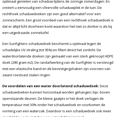
optimaal genieten van schaduw tijdens de zonnige zomerdagen. En
creëert u eenvoudig een sfeervolle schaduwplek in de tuin. De
rechthoek schaduwdoeken zijn een goed alternatief voor een
zonnescherm. Een groot voordeel van een rechthoek schaduwdoek is
dat er altijd licht doorheen komt waardoor het niet zo donker is als bij
een uitgedraaide zonneluifel.
Een Sunfighters schaduwdoek beschermt u optimaal tegen de
schadelijke UV straling (tot 95%) en filtert direct het zonlicht. De
waterdoorlatende doeken zijn gemaakt van een sterk geknoopt HDPE
doek (280 gram m2). De randafwerking van de Sunfighter is verstevigd
met een elastische band en de bevestigingshaken zijn voorzien van
zware roestvast stalen ringen.
De voordelen van een water doorlatend schaduwdoek:
Deze
schaduwdoeken kunnen horizontaal worden gehangen; bijv. boven
openslaande deuren. De kleine gaatjes in het doek verlagen de
temperatuur met 30% onder het schaduwdoek en voorkomen de
vorming van een waterzak. Daardoor is een schaduwdoek ook meer