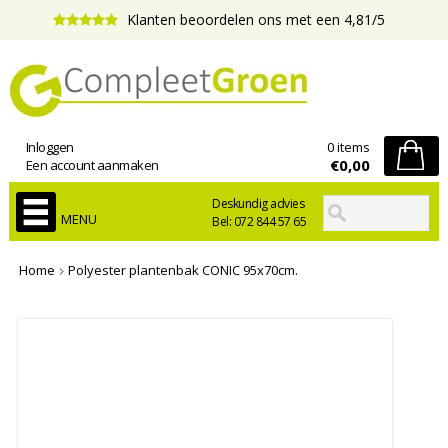
Klanten beoordelen ons met een 4,81/5
Inloggen
0 items
€0,00
Een account aanmaken
Deskundig advies
MENU
Bel: 072 844 57 65
Home
Polyester plantenbak CONIC 95x70cm.