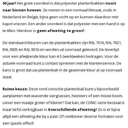
50 jaar!
Het grote voordeel is dat polyester plantenbakken
nooit
naar binnen hoeven
. Ze nemen in een normaal klimaat, zoals in
Nederland en België, bijna geen vocht op en kunnen daardoor niet
kapot vriezen. Een ander voordeel is dat polyester met een hand is op
te tillen. Hierdoor is
geen afmeting te groot!
De standaard kleuren van de plantenbakken zijn RAL 7016, RAL 7021,
RAL 9005 en RAL 9016 en worden uit voorraad geleverd. De levertijd
voor een afwijkende kleur kan 4-5 (werk)weken bedragen. Voor de
actuele voorraad kunt u contact opnemen met de klantenservice. De
kans is groot dat uw plantenbak in de gewenste kleur al op voorraad
staat.
Ruime keuze:
Deze rond conische plantenbak kunt u bijvoorbeeld
aanplanten met wuivende siergrassen, heesters of een mooie boom.
Liever een maatje groter of kleiner? Dat kan, de CONIC-serie bestaat is
maar liefst verkrijgbaar in
6 verschillende afmeting!
Zo is er bijna
altijd een afmeting die bij u past. Of combineer diverse formaten voor
een speels effect!